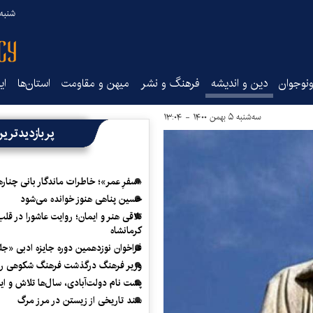
شنبه ۱۷ مرداد ۵
نوجوان
دین و اندیشه
فرهنگ و نشر
میهن و مقاومت
استان‌ها
ای
سه‌شنبه ۵ بهمن ۱۴۰۰ - ۱۳:۰۴
پربازدیدتری
«سفرِ عمر»؛ خاطرات ماندگار بانی چناره
حسین پناهی هنوز خوانده می‌شود
تلاقی هنر و ایمان؛ روایت عاشورا در قلب
کرمانشاه
فراخوان نوزدهمین دوره جایزه ادبی «ج
وزیر فرهنگ درگذشت فرهنگ شکوهی را
پشت نام دولت‌آبادی، سال‌ها تلاش و ا
سند تاریخی از زیستن در مرز مرگ