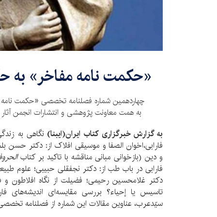
«حکمت نامه مفاخر» به حک
چهاردهمین شماره فصلنامه تخصصی «حکمت نامه م
به همت معاونت پژوهشی و انتشارات انجمن آثار 
به گزارش خبرگزاری کتاب ایران(ایبنا)
نگاهی به زندگی 
فارابی،اخوان الصفا و موسیقی افلاک از: دکتر حسن ب
و دین (بازخوانی مبانی مناقشه با تاکید بر کتاب
الحرو
فارابی در باب طب از: دکتر نجفقلی حبیبی؛ علوم طبیعی 
دکتر غلامحسین رحیمی؛ فضیلت از نگاه افلاطون و ف
تاسیس یا إحیاء؟ بررسی مقایسه‌ای اندیشه‌های ف
سیّدعرب، عناوین مقالات این شماره از فصلنامه تخصصی