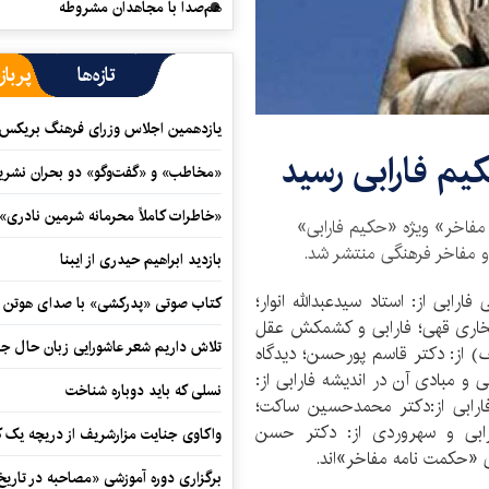
هم‌صدا با مجاهدان مشروطه
تازه‌ها
پرباز
یازدهمین اجلاس وزرای فرهنگ بریکس آ
یم فارابی رسید
«مخاطب» و «گفت‌وگو» دو بحران نشری
«خاطرات کاملاً محرمانه شرمین نادری»
فاخر» ویژه «حکیم فارابی»
و مفاخر فرهنگی منتشر شد.
بازدید ابراهیم حیدری از ایبنا
فارابی از: استاد سیدعبدالله انوار؛
کتاب صوتی «پدرکشی» با صدای هوتن ش
لخاری قهی؛ فارابی و کشمکش عقل
تلاش داریم شعر عاشورایی زبان حال جا
ف
) از: دکتر قاسم پورحسن؛ دیدگاه
و مبادی آن در اندیشه فارابی از:
نسلی که باید دوباره شناخت
ارابی از:دکتر محمدحسین ساکت؛
ارابی و سهروردی از: دکتر حسن
واکاوی جنایت مزارشریف از دریچه یک 
 «حکمت نامه مفاخر»‌اند.
برگزاری دوره آموزشی «مصاحبه در تاری