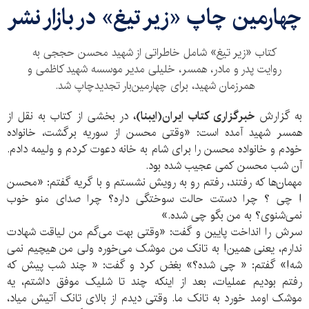
چهارمین چاپ «زیر تیغ» در بازار نشر
کتاب «زیر تیغ» شامل خاطراتی از شهید محسن حججی به
روایت پدر و مادر، همسر، خلیلی مدیر موسسه شهید کاظمی و
همرزمان شهید، برای چهارمین‌بار تجدید‌چاپ شد.
به گزارش
خبرگزاری کتاب ایران(ایبنا)،
در بخشی از کتاب به نقل از
همسر شهید آمده است: «وقتی محسن از سوریه برگشت، خانواده
خودم و خانواده محسن را برای شام به خانه دعوت کردم و ولیمه دادم.
آن شب محسن کمی عجیب شده بود.
مهمان‌ها که رفتند، رفتم رو به رویش نشستم و با گریه گفتم: «محسن
! چی ؟ چرا دستت حالت سوختگی داره؟ چرا صدای منو خوب
نمی‌شنوی؟ به من بگو چی شده.»
سرش را انداخت پایین و گفت: «وقتی بهت می‌گم من لیاقت شهادت
ندارم، یعنی همین! به تانک من موشک می‌خوره ولی من هیچیم نمی
شه!» گفتم: « چی شده؟» بغض کرد و گفت: « چند شب پیش که
رفتم بودیم عملیات، بعد از اینکه چند تا شلیک موفق داشتم، یه
موشک اومد خورد به تانک ما. وقتی دیدم از بالای تانک آتیش میاد،