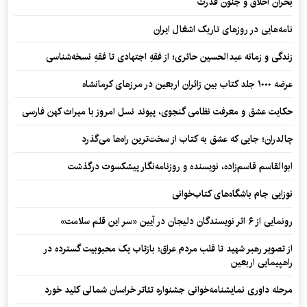
بحران اخلاق و جنون قدرت
نامه‌هایی در روزهای تاریک اشغال ایران
زندگی و زمانه عبدالحسین حائری؛ از فقهِ اجتهادی تا فقهِ نسخه‌شناسی
عرضه ۱۰۰۰ جلد کتاب بین زائران اربعین در مرزهای کرمانشاه
حکایت عشق و معرفت نظامی گنجوی، پیوند نسل امروز با میراث کهن فارسی
چالدران؛ جایی که عشق به کتاب از سخت‌ترین راه‌ها می‌گذرد
ابوالقاسم قاسم‌زاده، نویسنده و روزنامه‌نگار پیشکسوت درگذشت
نوزایی جام باشگاه‌های کتاب‌خوانی
رونمایی از ۶ اثر نویسندگان دلیجان در آیین «سر این قلم سلامت»
از تصویر رهبر شهید تا قلب مردم عراق؛ بازتاب یک محبوبیت گسترده در
راهپیمایی اربعین
مرحله داوری نمایشنامه‌خوانی جشنواره تئاتر خراسان شمالی کلید خورد