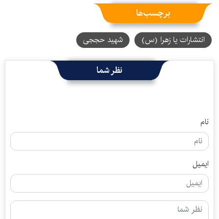
برچسب‌ها
انتشارات یا زهرا (س)
شهید حججی
نظر شما
نام
ایمیل