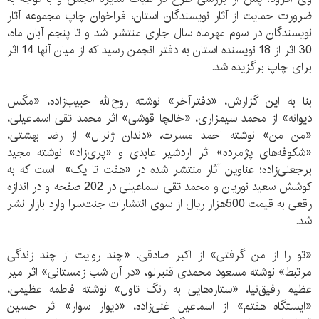
ضرورت حمایت از آثار نویسندگان استان، فراخوان چاپ مجموعه آثار
نویسندگان در سوم مهرماه سال جاری منتشر شد و تا پنجم آبان ماه،
30 اثر از 18 نویسنده استان به دفتر انجمن رسید که از میان آنها 14 اثر
برای چاپ برگزیده شد.
بنا به این گزارش، «دفترآخر» نوشته روح‌الله حبیب‌زاده، «مگس
دیوانه» از محمد سیمزاری، «خالچا قوشی» اثر محمد تقی اسماعیلی،
«من من» نوشته احمد مسرت، «دندان ژنرال» از رضا بهشتی،
«شکوفه‌های پژمرده» اثر اردشیر عابدی و «پری‌زاد» نوشته مجید
برجعلی‌زاده؛ عناوین آثار منتشر شده در «هفت تا یک» است که به
کوشش سعید نوریان و محمد تقی اسماعیلی در 202 صفحه و در اندازه
رقعی به قیمت 500هزار ریال از سوی انتشارات جنت‌سرا وارد بازار نشر
شد.
«تو را از من گرفتی» از اکبر صادقی، «چند روایت از چند زندگی
مرتبط» نوشته مسعود محمدی قنبرلو، «در آن شب زمستانی» اثر میر
عظیم رفیق‌نیا، «ستاره‌هایی به رنگ تاول» نوشته فاطمه عظیمی،
«ایستگاه هفتم» از اسماعیل غنی‌زاده، «دیوار سوار» اثر حسین