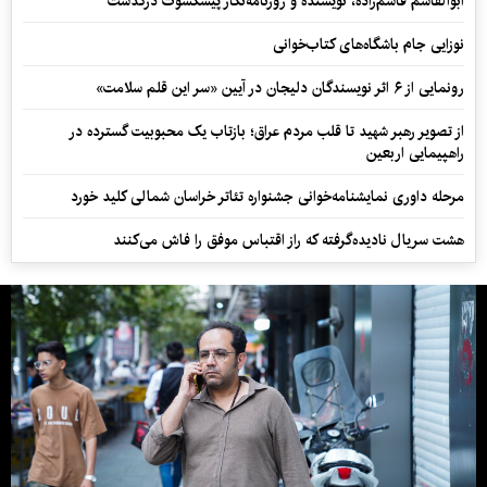
ابوالقاسم قاسم‌زاده، نویسنده و روزنامه‌نگار پیشکسوت درگذشت
نوزایی جام باشگاه‌های کتاب‌خوانی
رونمایی از ۶ اثر نویسندگان دلیجان در آیین «سر این قلم سلامت»
از تصویر رهبر شهید تا قلب مردم عراق؛ بازتاب یک محبوبیت گسترده در
راهپیمایی اربعین
مرحله داوری نمایشنامه‌خوانی جشنواره تئاتر خراسان شمالی کلید خورد
هشت سریال نادیده‌گرفته که راز اقتباس موفق را فاش می‌کنند