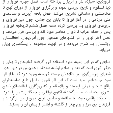
فروردین؛ سیزده بدر و آبریزان پرداخته است. فصل چهارم نوروز را از
دید اسطوره و تاریخ بررسی نموده و برگزاری نوروز را از دوران كهن تا
هخامنشی و ساسانی تشریح می‌کند. فصل پنجم آیین‌ها و سنت‌های
ملی مردمی را در آغاز نوروز تا پایان این جشن، چون میر نوروزی و
بازی‌های نوروزی و... بررسی كرده است. فصل ششم تاریخچه نوروز را
پس از حمله اعراب تا دوران معاصر مورد نقد و بررسی قرار می‌دهد و
فصل آخر نوروز را در کشورهای همجوار چون آذربایجان، افغانستان،
ازبکستان و... شرح می‌دهد و در نهایت مجموعه با پسگفتاری پایان
می‌یابد.
منابعی که در این زمینه مورد استفاده قرار گرفته؛ کتاب‌های تاریخی و
دیگر آثاری است که بعد از اسلام نوشته شده‌اند و همچنین در دیوان‌های
شعرای پارسی‌گوی نیز اطلاعاتی جسته گریخته وجود دارد که ما از آنها
سود جسته‌ایم. امید است که این اثر ناچیز مقبول طبع صاحبنظران
واقع شود و ایرانی ارجمند و والامقام را که روزگاری قافله‌سالار تمدن
بشری بوده است اما سوگمندانه اکنون توانایی و جایگاه پیشین را ندارد؛
به جایگاه واقعی خود، با مطالعه و تطبیق تاریخ ایران زمین بازگرداند و
فرزندان این مرز و بوم بهتر از گذشته و آبادتر از پیش آن را بسازند.