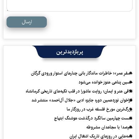
ارسال
پربازدیدترین
«سفرِ عمر»؛ خاطرات ماندگار بانی چنارهای استوار ورودی گرگان
حسین پناهی هنوز خوانده می‌شود
تلاقی هنر و ایمان؛ روایت عاشورا در قلب تکیه‌های تاریخی کرمانشاه
فراخوان نوزدهمین دوره جایزه ادبی «جلال آل‌احمد» منتشر شد
بزرگ‌ترین مورخ فلسفه غرب در روزگار ما
نشست چهارمین سالگرد درگذشت هوشنگ ابتهاج
هم‌صدا با مجاهدان مشروطه
نامه‌هایی در روزهای تاریک اشغال ایران