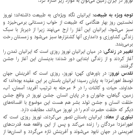
نوروز در ایران زمین مى‌توان به موارد زیر اشاره کرد:
توجه ویژه به طبیعت:
ایرانیان نگاه ویژه‌اى به طبیعت داشته‌اند؛ نوروز
نخستین روز بهار هنگامى که طبیعت از خواب زمستانى برمى‌خیزد و
سبز مى‌شود، ایرانیان این آغاز را ارج مى‌نهند زیرا از دیرباز با سبک
زندگى کشاورزى و دامداری آنها کشتزارها سبز مى‌شود و زمستان رخت
برمى‌بندد.
تغییر در زندگی:
در میان ایرانیان نوروز روزى است که ایرانیان تمدن را
آغاز کردند و از زندگى ابتدایى دور شدند؛ بدینسان این آغاز را جشن
گرفتند.
تقدس نوروز:
در باورهاى کهن؛ نوروز، روزى است که آفرینش جهان
توسط اهورامزدا به پایان رسید؛ ایرانیان باستان بر این عقیده بوده‌اند؛ که
خداوند، حیات و کائنات را در ۶ مرحله به ترتیب آفرید: آسمان، آب،
زمین، گیاهان، جانوران و در پایان انسان. جشن نوروز در واقع جشن
خلقت انسان و جشن تولد بشر هم هست این موضوع با افسانه‌های
دیگر که خلقت حضرت آدم را در نوروز می‌دانند، مطابقت دارد.
تبلوری از معاد:
ایرانیان باستان تصور می‌كردند، نوروز روزی است كه
اهورامزدا مردگان را زنده می‌كند و پس از این واقعه همه قدرت‌های
اهریمنی در جهان نابود می‌شوند و آفرینش تازه می‌گردد و انسان‌ها از