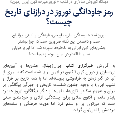
دیدگاه کوروش سالاری در کتاب «نوروز میراث کهن ایران زمین»
رمز جاودانگی نوروز در درازنای تاریخ
چیست؟
نوروز نماد همبستگی ملی، تاریخی، فرهنگی و آیینی ایرانیان
است و دانستن این نکته ضروری است که چرا بیشتر
جشن‌های كهن ایرانی به خاطره‌ها سپرده شد اما نوروز هزاران
سال با اقتدار در میان مردم پابرجاست؟
به گزارش
خبرگزاری کتاب ایران(ایبنا)،
جشن‌ها و آیین‌های
بی‌شماری از دوران كهن تاكنون در ایران بر پا شده است که بسیاری از
آنها در گذر زمان به فراموشی پیوسته‌اند اما با همه تاریخ پر فراز و
نشیب ایران؛ با وجود چندین شکست تاریخی و چیرگی بیگانگان بر
ایران و هجوم اسکندر، تازی‌ها، مغول‌ها و دیگر بیگانگان، نوروز همواره
پایدار مانده و اکنون نمادی برای ایستادگی، آزادی و خردمندی ملتی
است که می‌توان بر او ستم کرد اما هویت فرهنگی و سنت‌های
مردمش را نمی‌توان گرفت.