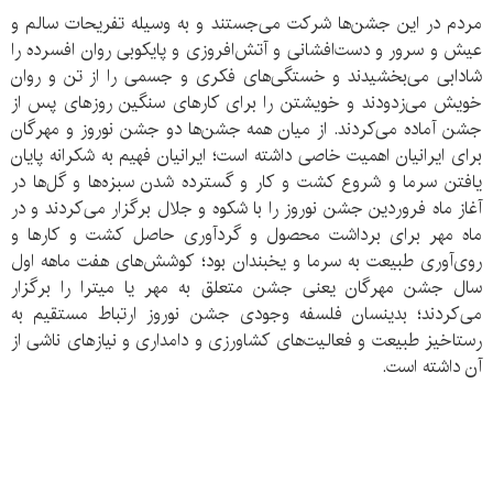
مردم در این جشن‌ها شرکت مى‌جستند و به وسیله تفریحات سالم و
عیش و سرور و دست‌افشانى و آتش‌افروزى و پایکوبى روان افسرده را
شادابى مى‌بخشیدند و خستگى‌هاى فکرى و جسمى را از تن و روان
خویش مى‌زدودند و خویشتن را براى کارهاى سنگین روزهاى پس از
جشن آماده مى‌کردند. از میان همه‌ جشن‌ها دو جشن نوروز و مهرگان
برای ایرانیان اهمیت خاصی داشته است؛ ایرانیان فهیم به شكرانه‌ پایان
یافتن سرما و شروع كشت و كار و گسترده شدن سبزه‌ها و گل‌ها در
آغاز ماه فروردین جشن نوروز را با شكوه و جلال برگزار می‌كردند و در
ماه مهر برای برداشت محصول و گردآوری حاصل كشت و كارها و
روی‌آوری طبیعت به سرما و یخبندان بود؛ كوشش‌های هفت ماهه اول
سال جشن مهرگان یعنی جشن متعلق به مهر یا میترا را برگزار
می‌كردند؛ بدینسان فلسفه وجودی جشن نوروز ارتباط مستقیم به
رستاخیز طبیعت و فعالیت‌های كشاورزی و دامداری و نیازهای ناشی از
آن داشته است.