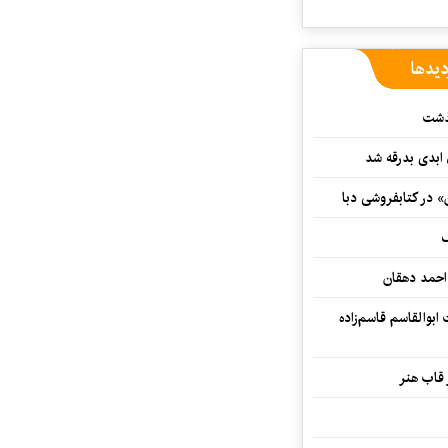
دیدها
گذشت
 ابدی بدرقه شد
» در کتابفروشی دبا
ف
احمد دهقان
بوالقاسم قاسم‌زاده
 قاب هنر