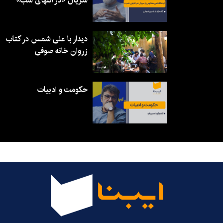
سریال «در انتهای شب»
دیدار با علی شمس در کتاب
زروان خانه صوفی
حکومت و ادبیات