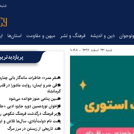
شنبه ۱۷ مرداد ۵
نوجوان
دین و اندیشه
فرهنگ و نشر
میهن و مقاومت
استان‌ها
ای
شنبه ۲۳ اسفند ۱۳۹۹ - ۱۰:۴۸
پربازدیدتری
«سفرِ عمر»؛ خاطرات ماندگار بانی چناره
تلاقی هنر و ایمان؛ روایت عاشورا در قلب
کرمانشاه
حسین پناهی هنوز خوانده می‌شود
فراخوان نوزدهمین دوره جایزه ادبی «ج
وزیر فرهنگ درگذشت فرهنگ شکوهی را
پشت نام دولت‌آبادی، سال‌ها تلاش و ا
سند تاریخی از زیستن در مرز مرگ