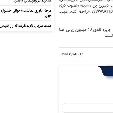
گسترده در راهپیمایی اربعین
ه دبیری این مسابقه منصوب کرده
مرحله داوری نمایشنامه‌خوانی جشنواره 
است. برای شرکت در مسابقه به آدرس WWW.KHODNEVIS.IR مراجعه کنید. مهلت
خورد
هشت سریال نادیده‌گرفته که راز اقتباس
از میان نویسندگان برگزیده، به 5 نفر شرکت کننده برتر جایزه نقدی 10 میلیون ریالی اهدا