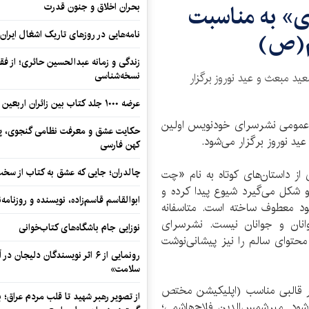
ی» به مناسبت
بحران اخلاق و جنون قدرت
م(ص)
نامه‌هایی در روزهای تاریک اشغال ایران
زندگی و زمانه عبدالحسین حائری؛ از فقهِ
نسخه‌شناسی
ید مبعث و عید نوروز برگزار
عرضه ۱۰۰۰ جلد کتاب بین زائران اربعین در مرزهای کرمانشاه
ط عمومی نشرسرای خودنویس اولین
حکایت عشق و معرفت نظامی گنجوی، پیو
ید نوروز برگزار می‌شود.
کهن فارسی
چالدران؛ جایی که عشق به کتاب از سخت‌ت
ز داستان‌های کوتاه به نام «چت­‌
 شکل می‌گیرد شیوع پیدا کرده و
ابوالقاسم قاسم‌زاده، نویسنده و روزنا
خود معطوف ساخته است. متاسفانه
نان و جوانان نیست. نشرسرای
نوزایی جام باشگاه‌های کتاب‌خوانی
توای سالم را نیز پیشانی‌­نوشت
رونمایی از ۶ اثر نویسندگان دلیجان
سلامت»
ر قالبی مناسب (اپلیکیشن مختص
از تصویر رهبر شهید تا قلب مردم عراق؛
‌شود. میرشمس‌الدین فلاح‌هاشمی؛