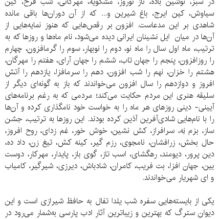
در سبز، نوشین باده، ناز نوروز، مشکویه، مهرگانی، شب فرخ، کین
سیاوش، کین ایرج، باغ شیرین و... که از آن دوران‌ها باقی مانده
شاهدی بر این مدعاست. افزون بر رقص‌هایی که هنوز نمایه‌هایی از
آن‌ها در میان ایل نشینان ایرانی دیده می‌شود، نام ماه‌ها و روزها که به
ترتیب، ماه اول سال را ماه نو، دوم را نوبهار، سوم را گرمافزون، چهارم
را روزافزون، پنجم را جهان تاب، ششم را جهان آرای، هفتم را مهرگان،
هشتم را خزان، نهم را شب افزون، دهم را سرمافزا، یازدهم را آتش
افروز و دوازدهم را سال افزون می‌خواندند که باز به گونه‌ای دیگر از
سلیقه هنری این مردم حکایت می‌کند؛ مردمی که به رغم برنامه‌های
آیینی- دینی روزهای هر ماه را به خواست خود نامگذاری کرده و آن‌ها
را با نام‌هایی شادی‌آفرین آذین کرده بودند. این روزها به ترتیب، جشن
ساز، بزم نِه، سرافراز، کش نشین، خوش خور، غم زدای، روح افروز،
حال بخش، زرافشان، نامجوی، رزم گیر، کینه کش، تیغ زن، داد ده،
دین پرور، دیومند، رهگشای، اسب تاز، گوی باز، پایدار، مهرکار، دوست
بین، جهان افزا، بت فریب، کامران، شادباش، دیرزی، شیرگیر، کامیاب
و ای شهریار می‌خواندند.
یکی از بایسته‌هایی سفره شب یلدا تفال به حافظ شیرازی است و این
دیوان سترگ که بهترین و زیباترین آثار ادب پارسی به‌شمار می‌رود در