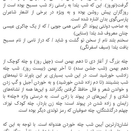
گرفت(نوروز). این که شب یلدا به راستی زاد شب مسیح بوده است از
روزگاران پیش روشن بوده و به ویژه در برخی از اشعار شاعران
پارسی‌گوی بدان اشاره شده است.
به صاحب دولتی پیوند اگر نامی همی جویی / که از یک چاکری عیسی
چنان معروف شد یلدا (سنایی)
سخنم بلند نام از سخن تو گشت و شاید / که دراز نامی از نام مسیح
یافت یلدا (سیف اسفرنگی)
چله بزرگ از آغاز دی تا دهم بهمن است (چهل روز) و چله کوچک از
دهم بهمن (شب جشن سده) تا آخر بهمن (بیست روز). شب چله
زادشب خورشید است. در این شب بسیاری بر این باورند تا نیمه‌های
شب بنشینند (تا دم زاده شدن خورشید) و به خوردن آجیل و گپ زدن
و خواندن شعر و فال حافظ گرفتن بگذرانند و این‌ها همه از نشانه‌های
شادی و از آیین‌های در پیوند با زادن است. به درستی واژه «چله» با
زایمان و زاده شدن در پیوند است: چله زن باردار، چله کودک نوزاد،
چهلم درگذشتگان، چله صوفیان که رمز تولدی دیگر بوده است.
نشان‌دارترین آیین شب چله خوردن هندوانه است. با توجه به این که