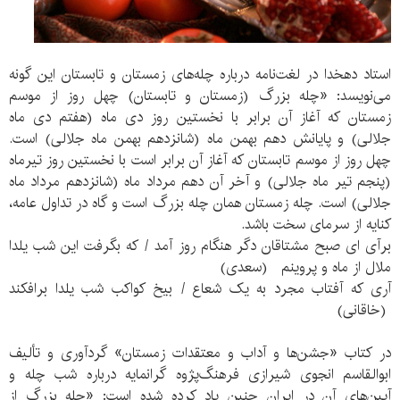
استاد دهخدا در لغت‌نامه درباره چله‌های زمستان و تابستان این گونه
می‌نویسد: «چله بزرگ (زمستان و تابستان) چهل روز از موسم
زمستان که آغاز آن برابر با نخستین روز دی ماه (هفتم دی ماه
جلالی) و پایانش دهم بهمن ماه (شانزدهم بهمن ماه جلالی) است.
چهل روز از موسم تابستان که آغاز آن برابر است با نخستین روز تیرماه
(پنجم تیر ماه جلالی) و آخر آن دهم مرداد ماه (شانزدهم مرداد ماه
جلالی) است. چله زمستان همان چله بزرگ است و گاه در تداول عامه،
کنایه از سرمای سخت باشد.
برآی ای صبح مشتاقان دگر هنگام روز آمد / که بگرفت این شب یلدا
ملال از ماه و پروینم (سعدی)
آری که آفتاب مجرد به یک شعاع / بیخ کواکب شب یلدا برافکند
(خاقانی)
در کتاب «جشن‌ها و آداب و معتقدات زمستان» گردآوری و تألیف
ابوالقاسم انجوی شیرازی فرهنگ‌پژوه گرانمایه درباره شب چله و
آیین‌های آن در ایران چنین یاد کرده شده است: «چله بزرگ از