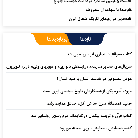
نشست چهارمین سالگرد درگذشت هوشنگ ابتهاج
هم‌صدا با مجاهدان مشروطه
نامه‌هایی در روزهای تاریک اشغال ایران
تازه‌ها
پربازدیدها
کتاب «موقعیت تجاری لار» رونمایی شد
سریال‌های «مدیر مدرسه»،«رئیسعلی دلواری» و «پوریای ولی» در راه تلویزیون
هوش مصنوعی در خدمت انسان یا علیه انسان؟
«پرده آخر» یکی از شاهکارهای تاریخ سینمای ایران است
حمید نعمت‌‏الله سراغ «داش آکل» صادق هدایت رفت
کتاب قرآن و ترجمه پیکتال در کتابخانه حرم رضوی رونمایی شد
کنسرت‌نمایش «سیاوش» روی صحنه می‌رود