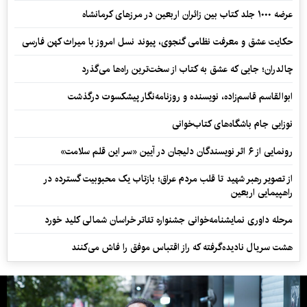
عرضه ۱۰۰۰ جلد کتاب بین زائران اربعین در مرزهای کرمانشاه
حکایت عشق و معرفت نظامی گنجوی، پیوند نسل امروز با میراث کهن فارسی
چالدران؛ جایی که عشق به کتاب از سخت‌ترین راه‌ها می‌گذرد
ابوالقاسم قاسم‌زاده، نویسنده و روزنامه‌نگار پیشکسوت درگذشت
نوزایی جام باشگاه‌های کتاب‌خوانی
رونمایی از ۶ اثر نویسندگان دلیجان در آیین «سر این قلم سلامت»
از تصویر رهبر شهید تا قلب مردم عراق؛ بازتاب یک محبوبیت گسترده در
راهپیمایی اربعین
مرحله داوری نمایشنامه‌خوانی جشنواره تئاتر خراسان شمالی کلید خورد
هشت سریال نادیده‌گرفته که راز اقتباس موفق را فاش می‌کنند