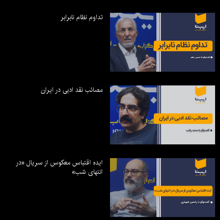
تداوم نظام نابرابر
مصائب نقد ادبی در ایران
ایده اقتباس معکوس از سریال «در
انتهای شب»