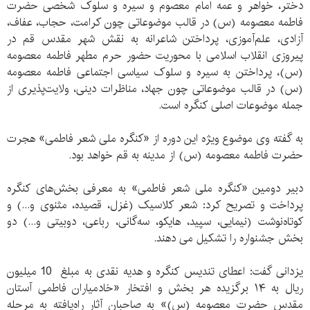
دختر، خواهر و عمه امام معصوم و سیره و سلوک شخصی حضرت
فاطمه معصومه (س) در قالب موضوعاتی چون کرامت، حجاب، عفاف،
آزادی، علم‌آموزی، پرداختن شاعرانه به نقش شهر مقدس قم در
پیروزی انقلاب اسلامی با محوریت حضور حرم مطهر فاطمه معصومه
(س)، پرداختن به سیره‌ و سلوک سیاسی اجتماعی فاطمه معصومه
(س) در قالب موضوعاتی چون جهاد، مناظرات دینی، ولایت‌پذیری از
جمله موضوعات اصلی کنگره است.
به گفته وی موضوع ویژه این دوره از «کنگره ملی شعر فاطمی» هجرت
حضرت فاطمه معصومه (س) از مدینه به قم خواهد بود.
دبیر دومین «کنگره ملی شعر فاطمی» به معرفی بخش‌های کنگره
پرداخت و تصریح کرد: شعر کلاسیک (غزل، قصیده، مثنوی و...) و
کوتاه‌نوشت (نیمایی، سپید، هایکو، سه‌گانی، رباعی، دوبیتی و...) دو
بخش جشنواره را تشکیل می دهند.
یزدانی گفت: اعطای تندیس کنگره و هدیه نقدی به مبلغ 10 میلیون
ریال به ۱۴ برگزیده هر بخش و افتخار «خادمیاران فاطمی آستان
مقدس حضرت معصومه (س)» به صاحبان آثار راه‌یافته به مرحله