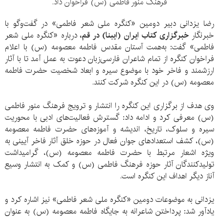
فرهنگ منور فاطمی (س) فراخوان داد.
رضا یزدانی دبیر دومین «کنگره ملی شعر فاطمی» در گفت‌وگو با
خبرنگار
خبرگزاری کتاب ایران (ایبنا) در قم،
درباره «کنگره ملی شعر
فاطمی» گفت: به‌همت آستان مقدس فاطمه معصومه (س) با اعلام
فراخوان کنگره از تمام شاعران فارسی‌زبان دعوت به عمل آمد تا با آثار
ارزشمند و فاخر خود با موضوع سیره و ابعاد شخصیت حضرت فاطمه
معصومه (س) در این کنگره شرکت کنند.
وی هدف از برگزاری این کنگره را انتشار و ترویج فرهنگ منور فاطمی
(س) معرفی کرد و ادامه داد: گسترش فعالیت‌های ادبی با محوریت
سیره و سلوک، تاریخ، اندیشه و آموزه‌های حضرت فاطمه معصومه
(س)، کشف استعدادهای جوان فعال در حوزه خلق آثار فاخر آیینی به
ویژه اشعار مرتبط با حضرت فاطمه معصومه (س)، گرامیداشت
تولیدکنندگان آثار حوزه فرهنگ فاطمی (س) و کمک به انتشار وسیع
آناز دیگر اهداف این کنگره است.
یزدانی به موضوعات دومین «کنگره ملی شعر فاطمی» نیز اشاره کرد و
یادآور شد: پرداختن شاعرانه به جایگاه فاطمه معصومه (س) به عنوان