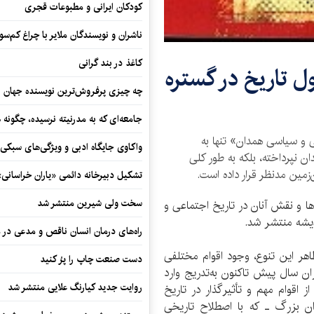
کودکان ایرانی و مطبوعات قجری
ناشران و نویسندگان ملایر با چراغ کم‌س
کاغذ در بند گرانی
ول تاریخ در گستره
چه چیزی پرفروش‌ترین نویسنده جهان را
جامعه‌ای که به مدرنیته نرسیده، چگونه 
ی و سیاسی همدان» تنها به
واکاوی جایگاه ادبی و ویژگی‌های سبکی
ن نپرداخته، بلکه به طور کلی
‌زمین مدنظر قرار داده است.
تشکیل دبیرخانه دائمی «یاران خراسانی
سخت ولی شیرین منتشر شد
ا و نقش آنان در تاریخ اجتماعی و
دیشه منتشر شد.
راه‌های درمان انسان ناقص و مدعی در 
اهر این تنوع، وجود اقوام مختلفی
دست صنعت چاپ را پرُ کنید
ان سال پیش تاکنون به‌تدریج وارد
روایت جدید کیارنگ علایی منتشر شد
از اقوام مهم و تأثیرگذار در تاریخ
ان بزرگ ـ که با اصطلاح تاریخی