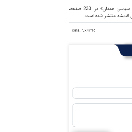
کتاب «قراگوزلوها و نقش آنان در تاریخ اجتماعی و سیاسی همدان» در 233 صفحه،