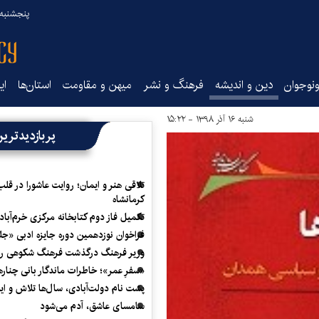
پنجشنبه ۱۵ مرداد ۰۵
نوجوان
دین و اندیشه
فرهنگ و نشر
میهن و مقاومت
استان‌ها
ای
شنبه ۱۶ آذر ۱۳۹۸ - ۱۵:۲۲
پربازدیدتری
تلاقی هنر و ایمان؛ روایت عاشورا در قلب
کرمانشاه
تکمیل فاز دوم کتابخانه مرکزی خرم‌آباد
فراخوان نوزدهمین دوره جایزه ادبی «ج
وزیر فرهنگ درگذشت فرهنگ شکوهی را
«سفرِ عمر»؛ خاطرات ماندگار بانی چناره
پشت نام دولت‌آبادی، سال‌ها تلاش و ا
سامسای عاشق، آدم می‌شود