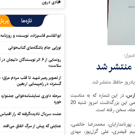
آبادی درون
تازه‌ها
پرباز
ابوالقاسم قاسم‌زاده، نویسنده و روزنا
نوزایی جام باشگاه‌های کتاب‌خوانی
یراز؛
رونمایی از ۶ اثر نویسندگان دلیجان
منتشر شد
سلامت»
از تصویر رهبر شهید تا قلب مردم عراق؛
گسترده در راهپیمایی اربعین
فارس،
در این شماره که به مناسبت
مرحله داوری نمایشنامه‌خوانی جشنواره 
برپایی بیست و سومین یادروز حافظ و نشست‌های علمی این بزرگداشت، امروز شنبه 20
خورد
هشت سریال نادیده‌گرفته که راز اقتباس
ورنامدارایان، محمدرضا خالصی،
جنایتی که پیش از مرگ اتفاق می‌افتد
یم قیصری، علی گزل‌یوز، مهدی