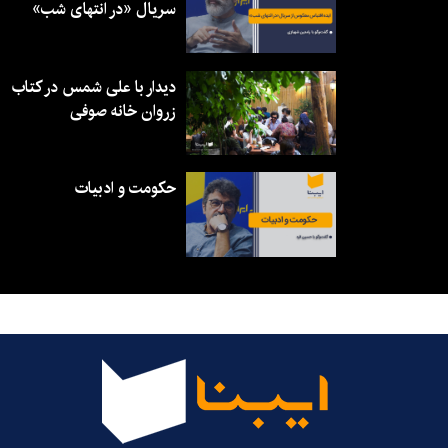
سریال «در انتهای شب»
دیدار با علی شمس در کتاب
زروان خانه صوفی
حکومت و ادبیات