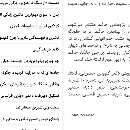
سعیده رضازاده و... به چاپ رسیده
نشست «از سنگ تا تصویر» برگزار می‌شو
بدن به عنوان مهم‌ترین ماشین زندگی ان
ی پژوهشی حافظ منتشر می‌شود،
کودکان ایرانی و مطبوعات قجری
از بینامتن حافظ، تا به خلوتگه
نشانه جغرافیایی گفتمان رند در
ناشران و نویسندگان ملایر با چراغ کم‌س
مالی به شرح و ترجمه‌های دیوان
کاغذ در بند گرانی
ان روایت‌ها، بررسی جایگاه حافظ
چه چیزی پرفروش‌ترین نویسنده جهان را
ژوهی دکتر کاووس حسن‌لی، استاد
جامعه‌ای که به مدرنیته نرسیده، چگونه 
ئت تحریریه این شماره را نصراله
واکاوی جایگاه ادبی و ویژگی‌های سبکی
 خرمشاهی، اصغر دادبه، منصور
بدالهی، شریف حسین قاسمی، محمت
تشکیل دبیرخانه دائمی «یاران خراسانی
سخت ولی شیرین منتشر شد
راه‌های درمان انسان ناقص و مدعی در 