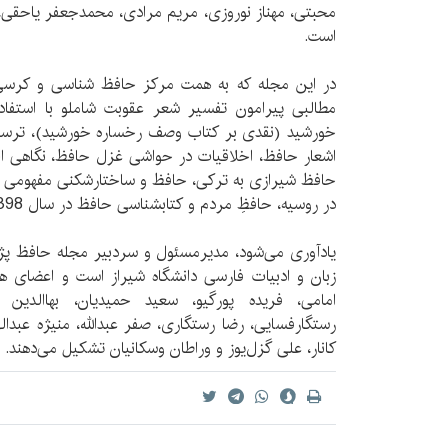
محبتی، مهناز نوروزی، مریم مرادی، محمدجعفر یاحقی، 
است.
در این مجله که به همت مرکز حافظ شناسی و کرس
مطالبی پیرامون تفسیر شعر عقوبت شاملو با استفاده 
خورشید (نقدی بر کتاب وصف رخساره خورشید)، ترسیم 
اشعار حافظ، اخلاقیات در حواشی غزل حافظ، نگاهی اج
حافظ شیرازی به ترکی، حافظ و ساختارشکنی مفهومی کل
در روسیه، حافظِ مردم و کتابشناسی حافظ در سال 1398 به زیور طبع آراسته شده است.
یادآوری می‌شود، مدیرمسئول و سردبیر مجله حافظ پ
زبان و ادبیات فارسی دانشگاه شیراز است و اعضای هی
امامی، فریده پورگیو، سعید حمیدیان، بهاالدین
رستگارفسایی، رضا رستگاری، صفر عبدالله، منیژه ع
کانار، علی گزل‌یوز و وراطان وسکانیان تشکیل می‌دهند.