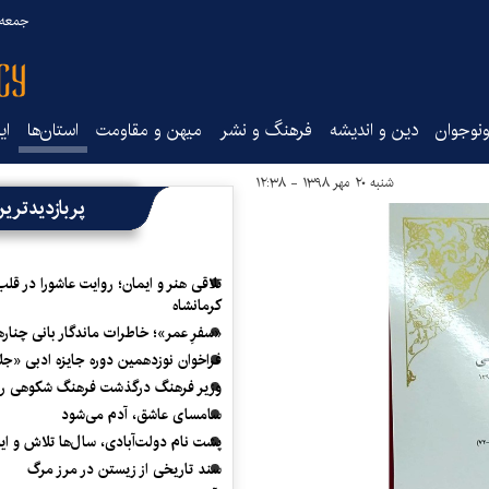
جمعه ۱۶ مرداد ۰۵
نوجوان
دین و اندیشه
فرهنگ و نشر
میهن و مقاومت
استان‌ها
ای
شنبه ۲۰ مهر ۱۳۹۸ - ۱۲:۳۸
پربازدیدتری
تلاقی هنر و ایمان؛ روایت عاشورا در قلب
کرمانشاه
«سفرِ عمر»؛ خاطرات ماندگار بانی چناره
فراخوان نوزدهمین دوره جایزه ادبی «ج
وزیر فرهنگ درگذشت فرهنگ شکوهی را
سامسای عاشق، آدم می‌شود
پشت نام دولت‌آبادی، سال‌ها تلاش و ا
سند تاریخی از زیستن در مرز مرگ