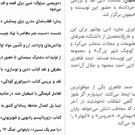
صفهان
، نشست ادبی نقد و بررسی
«دورهمی سرتوک؛ شبی برای قصه و قدردان
م شیر» نوشته صمد طاهری، شب پنجشنبه 30 خردادماه با حضور این نویسنده و
می‌شود
فهان برگزار شد.
رمان؛ قطب‌نمای مدرن برای پیمایش در
ری جایزه ادبی بوشهر برای این
نشست «نسبت هنر معاصر با نهاد چیست؟
متولد ۱۳۳۶ در آبادان است و فارغ‌التحصیل از دانشکده هنرهای
 مطبوعات و مجلات منتشر می‌کرد و
چالش‌های واردات، ارز و تأمین مواد اول
ی کوچک شهر بزرگ» و مجموعه
از تولیدات مشترک سینمایی تا حضور در 
ر این نویسنده هستند. صمد طاهری
ادبی احمد محمود و جلال آل‌احمد
معرفی و نقد کتاب «دین و نوسازی» ب
نقد و بررسی کتاب «امپراتوری کودکی»
 صمد طاهری یکی از موفق‌ترین
تعامل فرهنگی با شیعیان هند در حاشی
ایجاد می‌کنند. امیدوارم اگر هنوز
ه گاهی اتفاقات ناخوشایند در آخر
ایبنا پل اتصال جامعه رسانه‌ای کشور به
اند که مخاطب دلش می‌خواهد پایان
«مهمانی»، «خروس» و «کبوتر» را
کتاب «ژورنالیسم رادیویی و تلویزیونی» ب
ه می‌کند.
«با هم یک مسیر»؛ بازخوانی جنگ ۱۲ روزه در قاب یک رمان کوتاه