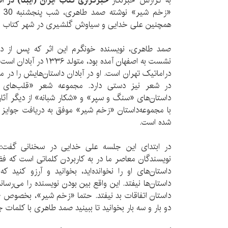
به گزارش خبرنگار
خبرگزاری کتاب ایران (ایبنا) در ا
«زخ
همچنین علی خدایی و سیاوش گلشیری در شهر کتاب اص
صمد طاهری، نویسنده خونگرم این اثر که پس از داو
نشست به اصفهان آمده بود، 
دراماتیک تهران است. او در آبادان داستان‌هایش را در
در شعر نیز دستی دارد. مجموعه شعر «قلب‌ها
داستان‌های «سنگ و سپر» و «شکار شبانه» از دیگر آثا
با مجموعه‌داستان «زخم شیر» موفق به دریافت جوایز 
شده است.
در ابتدای این جلسه علی خدایی در سخنانی گفت:
نویسندگان معاصر ما در به کاربردن کلماتی است که فضا 
داستان‌های او را نخوانده‌اید، بخوانید و آرزو کنید ک
داستان‌ها نیفتد. این واقع بین بودن نویسنده را می‌رس
داستان اتفاقات بد نیفتد. حتما «زخم شیر»، بخصوص 
دو بار و سه بار بخوانید تا ببینید صمد طاهری با کلمات چ