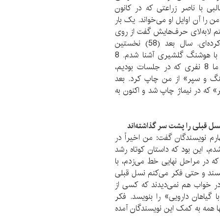
بی با ناصر زراعتی که در کانون
را آن اوایل او می‌خواند. یک بار
تم لابه‌لای حرف‌هایش گفت از روی
داستان خیال کردم کُرد هستی چون جزئی‌نویسی کرده‌ای. سال بعد (58) نخستين
داستانم توسط آقای زراعتی منتشر شد و از طریق او با هوشنگ گلشیری آشنا شدم. 8
داستان را گلشیری همانجا از جلسات داستان خوانی ما 8 نفری که در جلسات بودیم،
ماریه» کتاب «سنگ و سپر» از من چاپ کرد. بعد
 که در نیماژ چاپ شد و اکنون به
ل قبلی را پشت سر گذاشته‌اند
رم نویسندگان گفت: من اخیراً در
دم، این بود که داستان کوتاه رشد
که در مراحل نهایی خط می‌زدم، با
ند و حتی فکر می‌کنم نسل قبلی
ر خواب هم نمی‌دیدند که کسی از
گیاهان دارویی» را بنویسد. فکر
ها همه به کمک این نویسندگان آمده