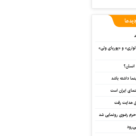
دیدها
د
واری» و «پوریای ولی»
انسان؟
نما داشته باشد
نمای ایران است
ق هدایت رفت
ه حرم رضوی رونمایی شد
‌رود