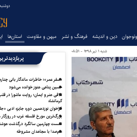
دوشنبه ۱۹ مرداد ۵
نوجوان
دین و اندیشه
فرهنگ و نشر
میهن و مقاومت
استان‌ها
ای
شنبه ۱ تیر ۱۳۹۸ - ۰۸:۵۱
پربازدیدتری
«سفرِ عمر»؛ خاطرات ماندگار بانی چناره
حسین پناهی هنوز خوانده می‌شود
تلاقی هنر و ایمان؛ روایت عاشورا در قلب
کرمانشاه
فراخوان نوزدهمین دوره جایزه ادبی «ج
بزرگ‌ترین مورخ فلسفه غرب در روزگار م
نشست چهارمین سالگرد درگذشت هوشنگ
هم‌صدا با مجاهدان مشروطه