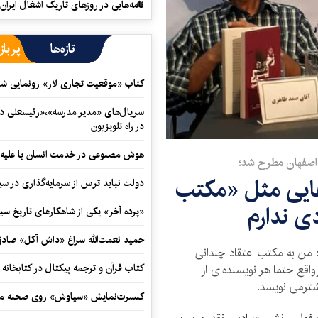
نامه‌هایی در روزهای تاریک اشغال ایران
تازه‌ها
پرباز
کتاب «موقعیت تجاری لار» رونمایی ش
سریال‌های «مدیر مدرسه»،«رئیسعلی دل
در راه تلویزیون
هوش مصنوعی در خدمت انسان یا علیه 
اصفهان مطرح شد؛
هایی مثل «مکتب
دولت نباید ترس از سرمایه‌گذاری در سی
ی ندارم
«پرده آخر» یکی از شاهکارهای تاریخ سی
حمید نعمت‌‏الله سراغ «داش آکل» صاد
ن به مکتب اعتقاد چندانی
کتاب قرآن و ترجمه پیکتال در کتابخان
اقع حتما هر نویسنده‌ای از
شترمی نویسد.
کنسرت‌نمایش «سیاوش» روی صحنه می