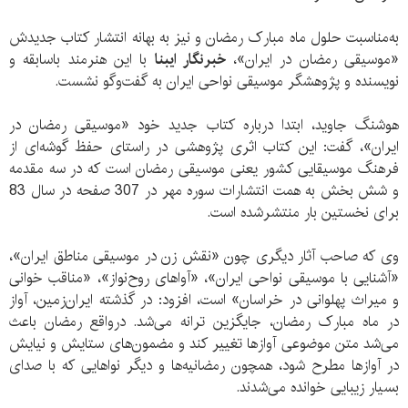
به‌مناسبت حلول ماه مبارک رمضان و نیز به بهانه انتشار کتاب جدیدش
«موسیقی رمضان در ایران»،
خبرنگار ایبنا
با این هنرمند باسابقه و
نویسنده و پژوهشگر موسیقی نواحی ایران به گفت‌وگو نشست.
هوشنگ جاوید، ابتدا درباره کتاب جدید خود «موسیقی رمضان در
ایران»، گفت: این کتاب اثری پژوهشی در راستای حفظ گوشه‌ای از
فرهنگ موسیقایی کشور یعنی موسیقی رمضان است که در سه مقدمه
و شش بخش به همت انتشارات سوره مهر در 307 صفحه در سال 83
برای نخستین بار منتشرشده است.
وی که صاحب آثار دیگری چون «نقش زن در موسیقی مناطق ایران»،
«آشنایی با موسیقی نواحی ایران»، «آواهای روح‌نواز»، «مناقب خوانی
و میراث پهلوانی در خراسان» است، افزود: در گذشته ایران‌زمین، آواز
در ماه مبارک رمضان، جایگزین ترانه می‌شد. درواقع رمضان باعث
می‌شد متن موضوعی آوازها تغییر کند و مضمون‌های ستایش و نیایش
در آوازها مطرح شود، همچون رمضانیه‌ها و دیگر نواهایی که با صدای
بسیار زیبایی خوانده می‌شدند.