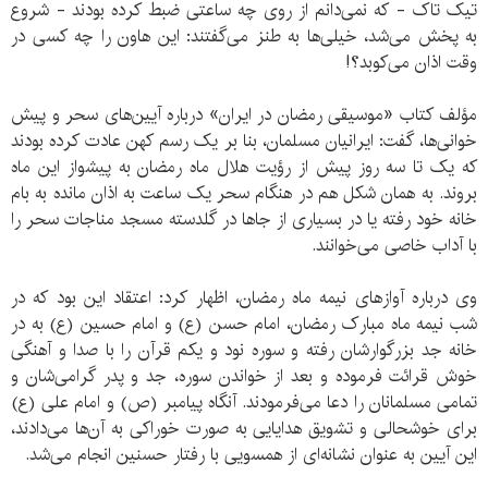
تیک تاک - که نمی‌دانم از روی چه ساعتی ضبط کرده بودند - شروع
به پخش می‌شد، خیلی‌ها به طنز می‌گفتند: این هاون را چه کسی در
وقت اذان می‌کوبد؟!
مؤلف کتاب «موسیقی رمضان در ایران» درباره آیین‌های سحر و پیش
خوانی‌ها، گفت: ایرانیان مسلمان، بنا بر یک رسم کهن عادت کرده بودند
که یک تا سه روز پیش از رؤیت هلال ماه رمضان به پیشواز این ماه
بروند. به همان شکل هم در هنگام سحر یک ساعت به اذان مانده به بام
خانه خود رفته یا در بسیاری از جاها در گلدسته مسجد مناجات سحر را
با آداب خاصی می‌خوانند.
وی درباره آوازهای نیمه ماه رمضان، اظهار کرد: اعتقاد این بود که در
شب نیمه ماه مبارک رمضان، امام حسن (ع) و امام حسین (ع) به در
خانه جد بزرگوارشان رفته و سوره نود و یکم قرآن را با صدا و آهنگی
خوش قرائت فرموده و بعد از خواندن سوره، جد و پدر گرامی‌شان و
تمامی مسلمانان را دعا می‌فرمودند. آنگاه پیامبر (ص) و امام علی (ع)
برای خوشحالی و تشویق هدایایی به صورت خوراکی به آن‌ها می‌دادند،
این آیین به عنوان نشانه‌ای از همسویی با رفتار حسنین انجام می‌شد.