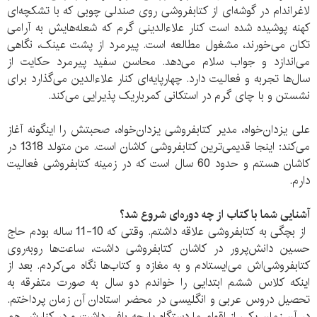
لاغراندام در گوشه‌ای از کتابفروشی روی صندلی چوبی که با تشکچه‌ای
کهنه پوشیده شده است کنار علاءالدینی گرم که شعله‌هایش به آرامی
تکان می‌خورند، مشغول مطالعه است. پیرمرد از پشت عینک، نگاهی
می‌اندازد و جواب سلام می‌دهد. محاسن سفید پیرمرد حکایت از
سال‌ها تجربه و فعالیت دارد. چهارپایه‌ای کنار علاءالدین می‌گذارد برای
نشستن و با چای گرم در استکانی کمرباریک پذیرایی می‌کند.
علی یزدان‌خواه، مدیر کتابفروشی یزدان‌خواه، صحبتش را اینگونه آغاز
می‌کند: اینجا قدیمی‌ترین کتابفروشی کاشان است. من متولد 1318 در
کاشان هستم و حدود 60 سال است که در زمینه کتابفروشی فعالیت
دارم.
آشنایی شما با کتاب از چه دوره‌ای شروع شد؟
از بچگی به کتابفروشی علاقه‌ داشتم. وقتی که 10-11 ساله بودم حاج
حسین دانش‌پرور در کاشان کتابفروشی داشت، ساعت‌ها روبه‌روی
کتابفروشی‌اش می‌ایستادم و به مغازه و کتاب‌ها نگاه می‌کردم. بعد از
اینکه کلاس ششم ابتدایی را خواندم دو سال به صورت متفرقه به
تحصیل دروس عربی و انگلیسی در محضر استادان آن زمان پرداختم.
در آن زمان یکی از اقوام ما دستگاه پارچه بافی داشت و در کنارش هم