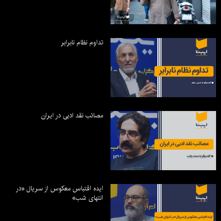
تداوم نظام نابرابر
مصائب نقد ادبی در ایران
ایده اقتباس معکوس از سریال «در
انتهای شب»