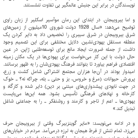
نویسندگان در برابر این جنبش عالمگیر بی تفاوت ننشستند.
و اما بیروبیجان. در ابتدای این رمان موآسیر اسکلیر از زبان راوی
توضیح می‌دهد: «سال 1928 دولت شوروی 10میلیون از زمین‌های
شرق بیروبیجان در شرق سیبری را تخصیص داد به دایر کردن یک
منطقه مستقل یهودی‌نشین. دلایل مختلفی برای این تصمیم وجود
داشت، از جمله ضرورت ایجاد مانع برای توسعه‌طلبی ژاپن. در عین
حال دولت با این کار می‌خواست برای یهودی‌ها در یک مکان زمینه
اقتصادی فراهم بیاورد تا بتوانند فرهنگ یهودی‌شان را به ظهور برسانند.
امیدوار بودند در آن‌جا هزاران مجتمع اشتراکی شامل کشت و زرع،
پرورش حیوانات (مرغ و خروس، بز و حتی ـ بله، چراکه نه؟ ـ خوک
در جهت نابودی پیشدواری‌های مبتنی بر دین) دایر شده و کارگاه و
کارخانه و نهادهای فرهنگی تأسیس بشود. همه این‌ها می‌بایست
یهودی‌ها ـ اعم از تاجر و کارمند و روشنفکر ـ را به جماعتی شاغل
تبدیل کند.»
و در ادامه می‌نویسد: «مایر گوینزبیرگ وقتی از بیروبیجان حرف
می‌زد، تمام تنش از فرط هیجان به لرزه درمی‌آمد. مردم در خیابان‌های