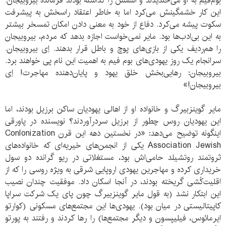
بوم‌فیم به او می‌خندیدند و اسمش را گذاشته بودند فرمانده بیروبیجان.
این کار خشمگینش می‌کرد اما به خاطر اعتقاد راسخش به پیشرفت
سکوت پیشه می‌کرد. دفاع از خود به معنی دادن امکان تمسخر بیشتر
به این بی‌ادب‌ها بود. مایر نمی‌خواست اجازه بدهد که مردم، بیروبیجان
را هم‌ردیف یکی از بازی‌های پوچ و باطل قرار بدهند. اِی بیروبیجان.
سرانجام یک روز یهودی‌های بوم فیم به اهمیت این نام پی خواهند برد.
بیروبیجان: رهایی‌بخش خلق یهود و پایان‌دهنده مهاجرت! اِی
بیروبیجان!»
مایر گوینزبیرگ و خانواده او از اهالی یهودیان ساکن برزیل بودند، اما
این یهودیان روس چطور از برزیل سردرآوردند؟ نویسنده در پاورقی
اینگونه توضیح می‌دهد: «در نخستین دهه این قرن Conlonization
Association Jewish یکی از انجمن‌های خیریه‌ای که خانواده‌های
ثروتمند روتشیلد حامی‌اش بود، مستغلاتی در ریو گرانده دو سول
خریداری کرده و مهاجرین یهودی اروپایی شرقی به ویژه روسی را که از
اقلیت‌کُشی گریخته بودند، در آنجا اسکان داد. موفقیت چندان نصیب
این ابتکار نشد (به قول مایر گوینزبیرگ چون پای یک شرکت سراپا
کاپیتالیستی در میان بود). یهودی‌ها این مجتمع‌های مسکونی (کوارتو
ایرمائوس، فیلیپسون و دیگر مجتمع‌ها) را رها کردند و رفتند به پورتو