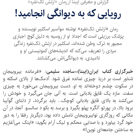
گزارش و معرفی ایبنا از رمان «ارتش تک‌نفره»
رویایی که به دیوانگی انجامید!
رمان «ارتش تک‌نفره» نوشته موآسیر اسکلیر نویسنده و
پزشک برزیلی است که اجداد او از روسیه به دلیل کوچ اجباری
مجبور به ترک وطن شده‌اند، اسکلیر در ارتش تک‌نفره زندگی
مردی را تعریف می‌کند که اندیشه‌های کمونیستی او و
ناامیدی، به دیوانگی‌اش می‌کشانند.
خبرگزاری کتاب ایران(ایبنا)-ساجده سلیمی: «
فرمانده بیروبیجان
شناور است بر دریا. چیزی نمانده غرق شود. آدمک‌ها از بالای اسکله و
در سکوت چشم دوخته‌اند به او. دست بیروبیجان می‌خورد به چیزی
سفت. مازه یک قایق بادبانی است. به آنی جان می‌گیرد و خودش را
می‌کشد به بالای قایق بادبانی کوچک... باید برگردد، از دلتای گوآیبا
برود بالا، در پورتو آلگره پهلو بگیرد و برسد به بکو د سالسو. آنجا، در آن
مکانی که روزگاری نوابیروبیجان نامش داده بود، دیگربار رفقا را به دور
خود گرد بیاورد و با صدایی محکم و لیک آرام بگوید: «اینک می‌آغازیم
به ساختن جامعه‌ای نوین!»