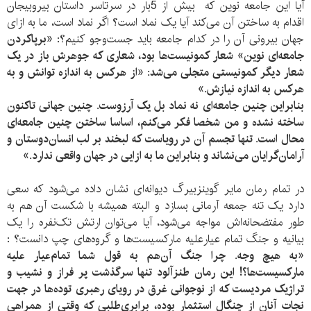
آیا این جامعه نوین که بیش از 5بار در سرتاسر داستان بیروبیجان
اقدام به ساختن آن می‌کند آیا یک نماد است؟ اگر نماد است، ما به ازای
جهان بیرونی آن را در کدام جامعه باید جست‌وجو کنیم؟:
«برپاکردن
جامعه‌ای نوین» شعار کمونیست‌ها بود، شعاری که جوهرش باز در یک
شعار دیگر کمونیستی متجلی می‌شد: «از هرکس به اندازه توانش و به
هرکس به اندازه نیازش.»
بنابراین چنین جامعه‌ای نه نماد بل یک آرزوست. چنین جهانی تاکنون
ساخته نشده و من شخصا فکر می‌کنم، اساسا ساختن چنین جامعه‌ای
محال است. تنها تجسم آن در رویاست که لبخند بر لب انسان‌دوستان و
آرامان‌گرایان می‌نشاند و بنابراین ما به ازایی در جهان واقعی ندارد.»
در تمام رمان مایر گوینزبیرگ دیوانه‌ای نشان داده می‌شود که سعی
دارد یک تنه جمعه آرمانی بسازد و البته همیشه با شکست آن هم به
طور مفتضحانه‌اش مواجه می‌شود، آیا می‌توان ارتش تک‌نفره را یک
بیانیه و جنگ تمام عیارعلیه مارکسیست‌ها و گروه‌های چپ دانست؟ :
«به هیچ وجه. چرا جنگ آن‌هم به قول شما تمام‌عیار علیه
مارکسیست‌ها؟! این رمان طنزآلود تنها سرگذشت پر فراز و نشیب و
تراژیک مردیست که از نوجوانی غرق در رویای رهبری توده‌ها در جهت
نجات آنان از چنگال استثمار بوده، برابری‌طلبی که وقتی از همراهی