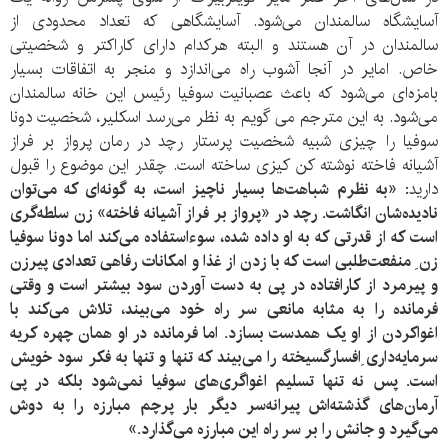
آسایشگاه سالمندان می‌شود. آسایشگاهی که تعداد محدودی از
سالمندان در آن هستند و البته هرکدام دارای کاراکتر و شخصیتی
خاص. امایر در آنجا آشوب راه می‌اندازد و منجر به اتفاقات بسیار
بامزه‌ای می‌شود که باعث عصبانیت سوفیا رئیس این خانه سالمندان
می‌شود. به این مترجم می گویم به نظر می‌رسد اسکلیر، شخصیت دونا
سوفیا را چیزی شبیه شخصیت پرستار رچد در رمان پرواز بر فراز
آشیانه فاخته نوشته کن کیزی ساخته است. چقدر این موضوع را قبول
دارید:
«به نظرم شباهت‌ها بسیار ناچیز است، به گونه‌ای که می‌توان
نادیده‌شان انگاشت. رچد در «پرواز بر فراز آشیانه فاخته» زن سلطه‌گری
است که از قدرتی که به او داده شده، سوءاستفاده می‌کند اما دونا سوفیا
زن ِ منفعت‌طلبی است که با زدن از غذا و امکانات رفاهی تعدادی پیرزن
و پیرمرد از کارافتاده در پی به دست آوردن سود بیشتر است و وقتی
فرمانده را به مثابه مانعی سر راه خود می‌بیند، تلاش می‌کند با
اغواکردن از او یک همدست بسازد. اما فرمانده در او همان چهره کریه
سرمایه‌داری ِافسارگسیخته را می‌بیند که تنها و تنها به فکر سود خویش
است. پس نه تنها تسلیم اغواگری‌های سوفیا نمی‌شود بلکه در پی
آرمان‌های گذشته‌اش پیرانه‌سر دیگر بار پرچم مبارزه را به دوش
می‌گیرد و جانش را بر سر راه این مبارزه می‌گذارد.»