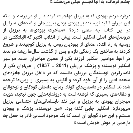
چشم فرمانده به آنها تجسم عینی می‌بخشد.»
درباره مردم یهودی که به برزیل مهاجرت کرده‌اند از او می‌پرسم و اینکه
این میزان تاکید نویسنده بر یهودی بودن بیروبیجان و نمادهای اسرائیل
در این کتاب چه معنی دارد؟
«مهاجرت یهودی‌ها به برزیل از
درونمایه‌های اصلی اسکلیر است. پیش از انقلاب اکتبر که اقیلتکَشی در
روسیه به راه افتاد، عده‌ای از یهودیان روس به برزیل کوچیدند و شروع
کردند به ساختن یک زندگی تازه و پس از گذشت سال‌ها ریشه‌ دواندند
در آنجا. موآسیر اسکلیر فرزند یکی از همین مهاجران است. موآسیر
اسکلیر نویسنده و پزشک برزیلی (2011 - 1937) را می‌توان یکی از
نامدارترین نویسندگان برزیلی دانست که در داخل برزیل جایزه‌های
متعدد ادبی را از آن خود کرده و آثارش به بسیاری از زبان‌ها ترجمه
شده‌اند. اسکلیر در داستان‌های کوتاه، رمان، داستان کودکان و نوجوانان
و مقاله‌های بسیاری که نوشته است به درونمایه‌هایی چون تبعید، هویت
مهاجران یهودی به برزیل و نیز نقد نابسامانی‌های اجتماعی برزیل
می‌پردازد. اسکلیر جایی گفته بود: «من نویسنده، پزشک و یهودی
هستم و این خود گویای آن است که یک موجود انسانی قادر به حمل چه
بارهایی بر دوش خویش است.»​