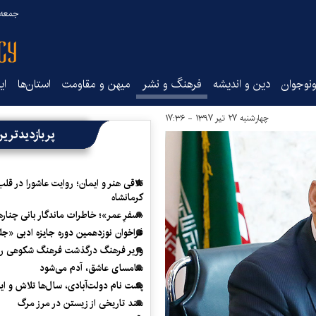
جمعه ۱۶ مرداد ۰۵
نوجوان
دین و اندیشه
فرهنگ و نشر
میهن و مقاومت
استان‌ها
ای
چهارشنبه ۲۷ تیر ۱۳۹۷ - ۱۷:۳۶
پربازدیدتری
تلاقی هنر و ایمان؛ روایت عاشورا در قلب
کرمانشاه
«سفرِ عمر»؛ خاطرات ماندگار بانی چناره
فراخوان نوزدهمین دوره جایزه ادبی «ج
وزیر فرهنگ درگذشت فرهنگ شکوهی را
سامسای عاشق، آدم می‌شود
پشت نام دولت‌آبادی، سال‌ها تلاش و ا
سند تاریخی از زیستن در مرز مرگ