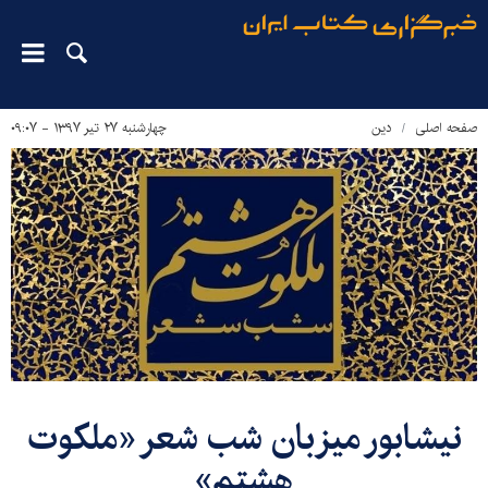
صفحه اصلی
دین‌
چهارشنبه ۲۷ تیر ۱۳۹۷ - ۰۹:۰۷
​نیشابور میزبان شب شعر «ملکوت
هشتم»