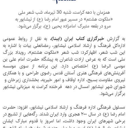
همزمان با دهه کرامت، شنبه 30 تیرماه، شب شعر ملی
«ملکوت هشتم» در مسیر عبور امام رضا (ع) از نیشابور به
مرو در بقعه متبرک امامزاده یحیی (ع)، برگزار می‌شود.
به گزارش
خبرگزاری کتاب ایران (ایبنا)،
به نقل از روابط عمومی
اداره‌کل فرهنگ و ارشاد اسلامی نیشابور، رمضانعلی بیات با اشاره به
این شب شعر، اظهارکرد: شب شعر «ملکوت هشتم»، رویداد بزرگ
ملی است که به عرض ارادت شاعران به پیشگاه حضرت امام علی بن
موسی الرضا (ع) اختصاص دارد. این برنامه از سوی موسسه
آفرینش‌های فرهنگی هنری آستان قدس رضوی طراحی و با همکاری
نیروی مقاومت بسیج، اداره اوقاف و امور خیریه، بخشداری زبرخان و
شورای شهر نيشابور امسال در دهه فرخنده کرامت به میزبانی نیشابور
برگزار می‌شود.
مسئول فرهنگی اداره فرهنگ و ارشاد اسلامی نیشابور، افزود: حضرت
امام رضا (ع) در سال ۲۰۰ هجری وارد ایران شدند. رگه‌هایی از تشیع در
برخی شهرهای ایران وجود داشت، اما امروز با قدوم مبارک ایشان
نیشابور باب‌الرضا (ع) است و با بیان حدیث شریف «سلسله الذهب»