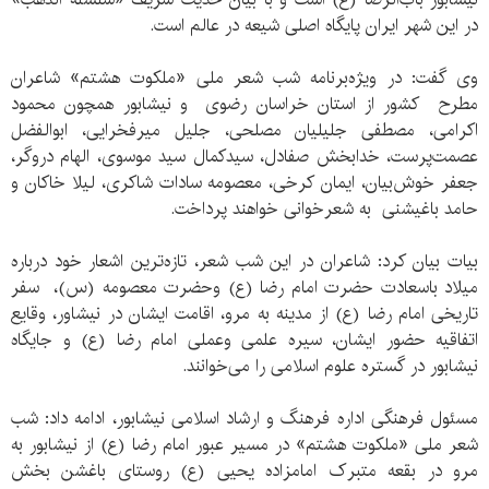
در این شهر ایران پایگاه اصلی شیعه در عالم است.
وی گفت: در ويژه‌برنامه شب شعر ملی «ملکوت هشتم» شاعران
مطرح کشور از استان خراسان رضوی و نیشابور همچون محمود
اکرامی، مصطفی جلیلیان مصلحی، جلیل میرفخرایی، ابوالفضل
عصمت‌پرست، خدابخش صفادل، سیدکمال سید موسوی، الهام دروگر،
جعفر خوش‌بیان، ایمان کرخی، معصومه سادات شاکری، لیلا خاکان و
حامد باغیشنی به شعرخوانی خواهند پرداخت.
بیات بیان کرد: شاعران در این شب شعر، تازه‌ترين اشعار خود درباره
میلاد باسعادت حضرت امام رضا (ع) وحضرت معصومه (س)، سفر
تاريخی امام رضا (ع) از مدينه به مرو، اقامت ايشان در نيشاور، وقايع
اتفاقيه حضور ايشان، سيره علمی وعملی امام رضا (ع) و جايگاه
نيشابور در گستره علوم اسلامی را می‌خوانند.
مسئول فرهنگی اداره فرهنگ و ارشاد اسلامی نیشابور، ادامه داد: شب
شعر ملی «ملکوت هشتم» در مسیر عبور امام رضا (ع) از نیشابور به
مرو در بقعه متبرک امامزاده یحیی (ع) روستای باغشن بخش