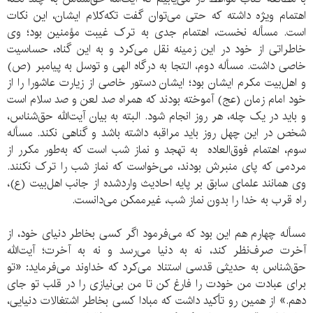
اهتمام ویژه داشته که حتی می‌توان گفت تکه‌کلام ایشان، این نکات
است. مسأله نخست، اهتمام جدی به ترک غیبت مؤمنین بود؛ وی
خاطراتی از خود در این زمینه نقل می‌کرد و به این گناه، حساسیت
خاصی داشت. مسأله دوم، التجا به درگاه الهی و توسل به پیامبر (ص)
و اهل‌بیت مکرم ایشان بود؛ ایشان دستور خاصی از زیارت عاشورا را از
خود امام زمان (عج) آموخته بودند که همراه صد لعن و صد سلام است
و باید در یک چله، هر روز انجام شود. البته به بیان آیت‌الله حق‌شناس،
شخص در این چهل روز باید مراقبه داشته باشد و گناهی نکند. مسأله
سوم، اهتمام فوق‌العاده به تهجد و نماز شب است که به‌طور مکرر از
مردمی که پای منبرش بودند، می‌خواست که نماز شب را ترک نکنند.
وی همانند علمای سابق بر پایه احادیث واردشده از جانب اهل‌بیت (ع)،
راه قرب به خدا را بدون نماز شب، غیرممکن می‌دانست.
مسأله چهارم هم این بود که می‌فرمود اگر کسی بخاطر دنیای خود، از
آخرت صرف‌نظر کند، نه به دنیا می‌رسد و نه به آخرت؛ آیت‌الله
حق‌شناس به حدیثی قدسی استناد می‌کرد که خداوند می‌فرماید: «تو
برای عبادت من خودت را فارغ کن تا من بی‌نیازی را در قلب تو جای
دهم.» از همین رو تأکید داشت که مبادا کسی بخاطر اشتغالات دنیایی،