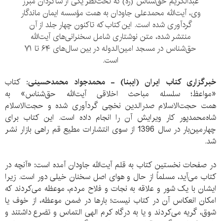
عبدالکریم حق‌شناس (ره) که تحت‌نظر یکی از شاگردان مبرز
وی، آیت‌الله محمدعلی جاودان به همت مؤسسه ایمان ماندگار
گردآوری شده است. این کتاب که تاکنون چهار جلد از آن
منتشر شده، متن نوشتاری شامل سخنرانی‌های آیت‌الله
حق‌شناس در مسجد امین‌الدوله در بین سال‌های ۶۴ تا ۷۱
است.
خبرگزاری کتاب ایران (ایبنا) - محمدجواد محمدحسینی:
کتاب
«مواعظ؛ سلسله مباحث اخلاقی آیت‌الله حق‌شناس» به
همت
حجت‌الاسلام صدر‌الدین نخچی گردآوری شده و
حجت‌الاسلام
شاه‌محمدپور کار ویرایش آن را انجام داده است. این کتاب برای
چهارمین‌بار در سال 1396 از سوی انتشارات مطیع قم راهی بازار نشر
شد.
در صفحات نخستین کتاب به قلم آیت‌الله جاودان آمده است: «آنچه در
کتاب می‌آید، مسلماً از حال و هوای اصل سخنان خیلی دور است. زیرا
ایشان با یک شور و علاقه به نجات و فلاح مردم، موعظه می‌کردند که
امکان انعکاس آن در کتاب نیست؛ بارها در ضمن موعظه، از خوف یا
شوق، گریه می‌کردند و یا به درگاه کرم الهی التماس و تضرع داشتند و