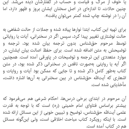
یا خوف از مرگ و قیامت و حساب در گفتارشان دیده می‌شد. این
چنین حالات، تا اندازه‌ای در اصل سخنان ایشان بروز و ظهور دارد، اما
آن را در نوشته‌ چاپ شده کمتر می‌توان یافت».
برای تهیه این کتاب، ابتدا نوارها پیاده شده و جملات از حالت شفاهی به
حالت نوشتاری تغییر پیدا کرد، سپس اگر در سخنرانی، آیات یا روایاتی
توسط مرحوم حق‌شناس بدون ترجمه بیان شده بود، ترجمه و
توضیحش به متن اضافه شده‌ است. برای حفظ اصالت بیان ایشان، در
موارد متعددی این ترجمه و توضیحات در پاورقی آمده‌ است. همچنین
اگر آیه یا روایتی به‌صورت ناقص در سخنرانی ذکر شده بود، در متن
کتاب به‌طور کامل ذکر شده و تا جایی که ممکن بود آیات و روایات و
اشعاری که آیت‌الله حق‌شناس در بین سخنرانی به آن‌ها اشاره داشت،
مأخذیابی شده‌ است.
آن مرحوم در ابتدای برخی درس‌ها، احکام شرعی هم می‌فرمود که
بیشتر براساس فتاوای امام خمینی (ره) است که با توجه به قدرت
علمی آیت‌الله حق‌شناس، توضیح و تبیین خوبی از این مسائل ارائه شده
است. با اینکه رویکرد کتاب مباحث اخلاقی است، ولی این‌گونه مسائل
هم در کتاب آمده‌ است.