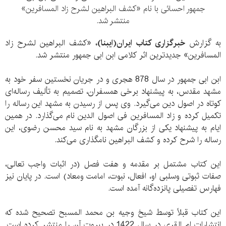
جمهور احسائی با نام «کشف البراهین لشرح زاد المسافرین»
منتشر شد.
به گزارش
خبرگزاری کتاب ایران(ایبنا)،
«کشف البراهین لشرح زاد
المسافرین» جدیدترین اثر کلامی ابن ابی جمهور منتشر شد.
ابن ابی جمهور در سال 878 هجری و در جریان نخستین سفر خود به
مشهد مقدس، به پیشنهاد برخی همسفران، تصمیم به تألیف رساله‌­ای
کوتاه در اصول دین می‌گیرد. وی پس از رسیدن به مشهد این رساله را
تکمیل کرده و زاد المسافرین فی اصول الدین نام می‌گذارد. در همین
ایام به پیشنهاد یکی از بزرگان مشهد به نام سید محسن رضوی، این
رساله را شرح کرده و کشف البراهین نامگذاری می‌کند.
این کتاب مشتمل بر مقدمه و هفت فصل (در اثبات واجب تعالی،
صفات ثبوتی وسلبی او، افعال، نبوت، امامت ومعاد) است. در پایان نیز
فهارس تفصیلی پانزده‌گانه آمده است.
این کتاب قبلاً توسط شیخ وجیه بن محمد المسبح تصحیح شده که
انتشارات ام القری در سال 1422 در بیروت آن را منتشر کرده است.