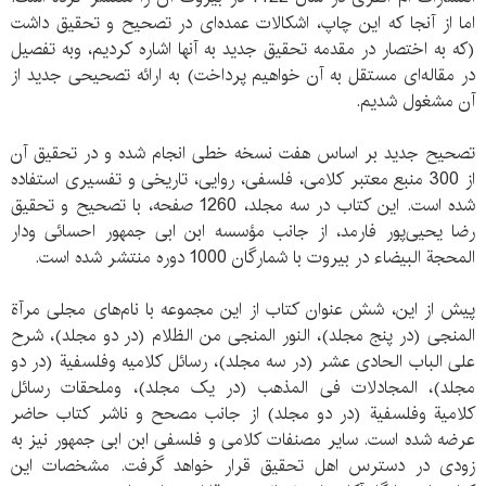
اما از آنجا که این چاپ، اشکالات عمده‌­ای در تصحیح و تحقیق داشت
(که به اختصار در مقدمه تحقیق جدید به آنها اشاره کردیم، وبه تفصیل
در مقاله­‌ای مستقل به آن خواهیم پرداخت) به ارائه‌­ تصحیحی جدید از
آن مشغول شدیم.
تصحیح جدید بر اساس هفت نسخه خطی انجام شده و در تحقیق آن
از 300 منبع معتبر کلامی، فلسفی، روایی، تاریخی و تفسیری استفاده
شده است. این کتاب در سه مجلد، 1260 صفحه، با تصحیح و تحقیق
رضا یحیی‌پور فارمد، از جانب مؤسسه­ ابن ابی جمهور احسائی ودار
المحجة البیضاء در بیروت با شمارگان 1000 دوره منتشر شده است.
پیش از این، شش عنوان کتاب از این مجموعه با نام‌های مجلی مرآة
المنجی (در پنج مجلد)، النور المنجی من الظلام (در دو مجلد)، شرح
علی الباب الحادی عشر (در سه مجلد)، رسائل کلامیه وفلسفیة (در دو
مجلد)، المجادلات فی المذهب (در یک مجلد)، وملحقات رسائل
کلامیة وفلسفیة (در دو مجلد) از جانب مصحح و ناشر کتاب حاضر
عرضه شده است. سایر مصنفات کلامی و فلسفی ابن ابی جمهور نیز به
زودی در دسترس اهل تحقیق قرار خواهد گرفت. مشخصات این