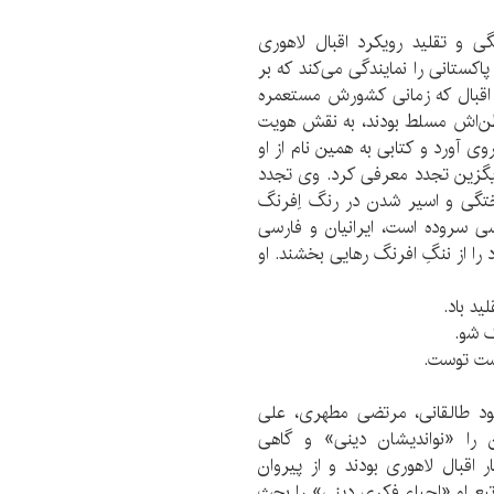
ی و تقلید رویکرد اقبال لاهوری
ان پاکستانی را نمایندگی می‌کند که بر
اقبال که زمانی کشورش مستعمره
 وطن‌اش مسلط بودند، به نقش هویت
ی آورد و کتابی به همین نام از او
جایگزین تجدد معرفی کرد. وی تجدد
ختگی و اسیر شدن در رنگ اِفرنگ
سی سروده است، ایرانیان و فارسی
د را از ننگِ افرنگ رهایی بخشند. او
ید باد.
گ شو.
ست توست.
ود طالقانی، مرتضی مطهری، علی
 را «نواندیشان دینی» و گاهی
ر اقبال لاهوری بودند و از پیروان
بع او «احیاء فکری دینی» را بحث