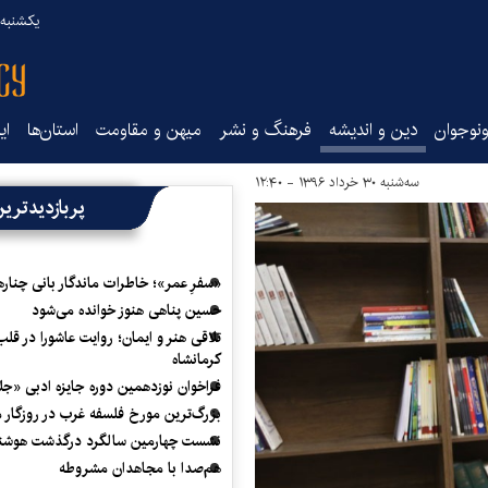
یکشنبه ۱۸ مرداد ۰۵
نوجوان
دین و اندیشه
فرهنگ و نشر
میهن و مقاومت
استان‌ها
ای
سه‌شنبه ۳۰ خرداد ۱۳۹۶ - ۱۲:۴۰
پربازدیدتری
«سفرِ عمر»؛ خاطرات ماندگار بانی چناره
حسین پناهی هنوز خوانده می‌شود
تلاقی هنر و ایمان؛ روایت عاشورا در قلب
کرمانشاه
فراخوان نوزدهمین دوره جایزه ادبی «ج
بزرگ‌ترین مورخ فلسفه غرب در روزگار م
نشست چهارمین سالگرد درگذشت هوشنگ
هم‌صدا با مجاهدان مشروطه