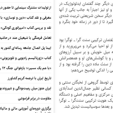
 دیگر چند گفتمان ایدئولوژیک در
از تولیدات مشترک سینمایی تا حضور در 
و نیز اجباراً به جانب یکی از آنها
ه دیگر سخن شریعتی تربیت شده‌ی
معرفی و نقد کتاب «دین و نوسازی» ب
رد تا از دور در زمانه خود بنگرد و
نقد و بررسی کتاب «امپراتوری کودکی»
تعامل فرهنگی با شیعیان هند در حاشی
تمان ترکیبی سنت گرا ـ نوگرا بود
نو احیا می‌کرد و می‌پرورید و از
ایبنا پل اتصال جامعه رسانه‌ای کشور به
ه میل خویش و بر سبیل آرزوهای
تی و با کوشش‌های او و همعصرانش
کتاب «ژورنالیسم رادیویی و تلویزیونی» ب
ز سنتْ ماده دین را گرفته بود و از
«با هم یک مسیر»؛ بازخوانی جنگ ۱۲ روزه در قاب یک رمان کوتاه
نی را اندکی توضیح می‌دهم:
تاریخ ایران با ترجمه کریم کشاورز
شنفکری توسط گروهی از نخبگان سنتی و
 کسانی نظیر جمال‌الدین اسدآبادی
ایران هنوز میان رعیت‌بودگی و شهروندب
های مرکزی و مفاهیم اصلی و دستگاه
مقاومت در برابر فراموشی
ک هویت ترکیبی سنت‌گرا ـ نوگرا
ا و بعدها سوسیالیست تبدیل شد.
برگزاری دوره‌های آموزشی مالی و مالیا