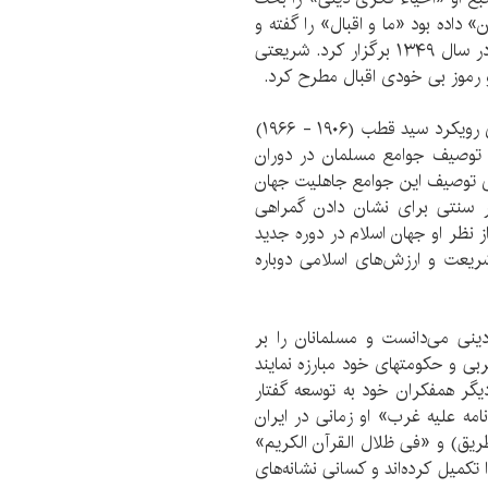
داده بود «ما و اقبال» را گفته و
نوشته است و حسینه ارشاد نیز کنگره بزرگداشت او را در سال ۱۳۴۹ برگزار کرد. شریعتی
 رموز بی خودی اقبال مطرح کرد.
۴ـ مفهوم جاهلیت مدرن؛ جاهلیت مدرن مفهوم مرکزی رویکرد سید قطب (۱۹۰۶ - ۱۹۶۶)
ی توصیف جوامع مسلمان در دوران
رای توصیف این جوامع جاهلیت جهان
ر سنتی برای نشان دادن گمراهی
از نظر او جهان اسلام در دوره جدید
شریعت و ارزش‌های اسلامی دوباره
نی می‌دانست و مسلمانان را بر
غربی و حکومتهای خود مبارزه نمایند
 دیگر همفکران خود به توسعه گفتار
امه علیه غرب» او زمانی در ایران
طریق) و «فی ظلال القرآن الکریم»
 تکمیل کرده‌اند و کسانی نشانه‌های