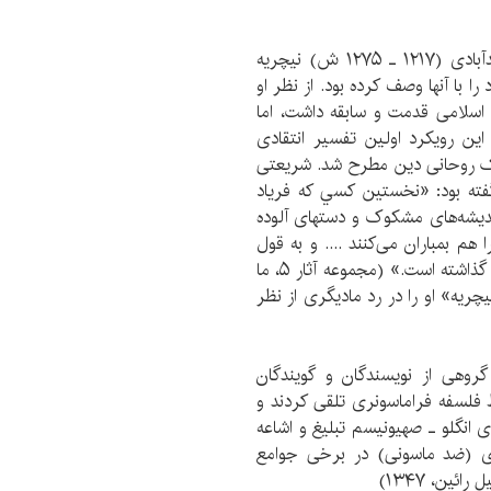
۱ـ مفهوم نیچریه یا ناتورالیسم؛ از نظر جمال‌الدین اسدآبادی (۱۲۱۷ ـ ۱۲۷۵ ش) نیچریه
ا با آنها وصف کرده بود. از نظر او
م اسلامی قدمت و سابقه داشت، اما
ن رویکرد اولین تفسیر انتقادی
یک روحانی دین مطرح شد. شریعتی
فته بود: «نخستين کسي که فرياد
نديشه‌های مشکوک و دستهای آلوده
م بمباران می‌کنند .... و به قول
فرانتز فانون او بر روی همه انسانهای مغضوب زمین اثر گذاشته است.» (مجموعه آثار ۵، ما
له نیچریه» او را در رد مادیگری از نظر
گروهی از نویسندگان و گویندگان
 فلسفه فراماسونری تلقی ‌کردند و
 انگلو ـ صهیونیسم تبلیغ و اشاعه
ری (ضد ماسونی) در برخی جوامع