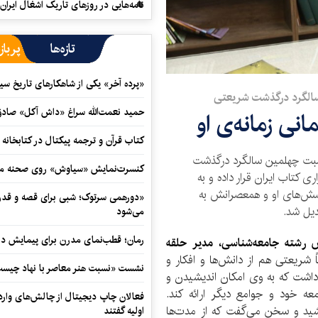
نامه‌هایی در روزهای تاریک اشغال ایران
تازه‌ها
پرباز
«پرده آخر» یکی از شاهکارهای تاریخ سی
الگرد درگذشت شریعتی
حمید نعمت‌‏الله سراغ «داش آکل» صاد
ی زمانه‌ی او
کتاب قرآن و ترجمه پیکتال در کتابخان
بت چهلمین سالگرد درگذشت
کنسرت‌نمایش «سیاوش» روی صحنه می
 کتاب ایران قرار داده و به
کوشش‌های او و همعصرانش به
«دورهمی سرتوک؛ شبی برای قصه و قدردان
دیل شد.
می‌شود
رمان؛ قطب‌نمای مدرن برای پیمایش در
رشته جامعه‌شناسی، مدیر حلقه
 شریعتی هم از دانش‌ها و افکار و
نشست «نسبت هنر معاصر با نهاد چیست؟
 داشت که به وی امکان اندیشیدن و
معه خود و جوامع دیگر ارائه کند.
فعالان چاپ دیجیتال از چالش‌های واردا
شید و سخن می‌گفت که از مدت‌ها
اولیه گفتند