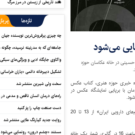
سند تاریخی از زیستن در مرز مرگ
تازه‌ها
پرباز
چه چیزی پرفروش‌ترین نویسنده جهان را
یی می‌شود
جامعه‌ای که به مدرنیته نرسیده، چگونه 
واکاوی جایگاه ادبی و ویژگی‌های سبکی
نی در خانه عكاسان حوزه
.
تشکیل دبیرخانه دائمی «یاران خراسانی
گاه خبری حوزه هنری، کتاب عکس
سخت ولی شیرین منتشر شد
 با برپایی نمایشگاه عکس در
راه‌های درمان انسان ناقص و مدعی در 
شود.
دست صنعت چاپ را پرُ کنید
نمایشگاه عكس «جنگ خاموش» با موضوع «تحریم‌های دارویی ایران» از 13 تا 20
روایت جدید کیارنگ علایی منتشر شد
مستند «چشم درون» رونمایی می‌شود
آئین افتتاح این نمایشگاه چهارشنبه 13 اردیبهشت‌ماه ساعت 16 در گالری شمار یک خانه