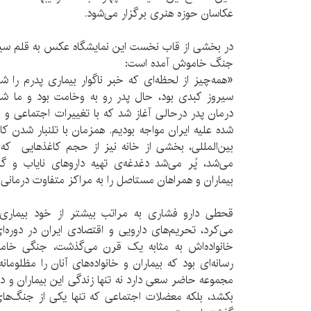
عكاسان حوزه هنری برگزار می‌شود.
در بخشی از قاب نخست این نمایشگاه عكس به قلم 
جنگ خاموش آمده است:
«همه‌چیز از لحظه‌ای كه خبر ناگوار بیماری پدرم ر
سیروز كبدی بود، حال پدر رو به وخامت بود و ما ش
درمان پدر در‌حالی آغاز شد كه با تغییرات اجتماعی و 
شده علیه ایران مواجه بودیم. همزمان با تلنبار شدن كاغ
بین‌المللی، بخشی از خانه نیز از حجم كاغذهایی كه نا
می‌شد، پُر می‌‌شد دغدغه‌ی تهیه‌ داروهای نایاب و گ
بیماران و همراهان مستاصل را به مراكز متفاوت درمان
قحطی دارو فشاری به مراتب بیشتر از خود بیماری به 
می‌كرد، تحریم‌های دارویی و اقتصادی ایران در دوره
خانواده‌اش به مثابه یک قرن می‌گذشت، جنگی خام
رسانه‌ای بود كه بیماران و خانواده‌های آنان را مظلومانه
مجموعه حاضر سعی دارد نه تنها زندگی این بیماران و درد
بكشد، بلكه معضلات اجتماعی‌ كه تنها یكی از جنگ‌ه