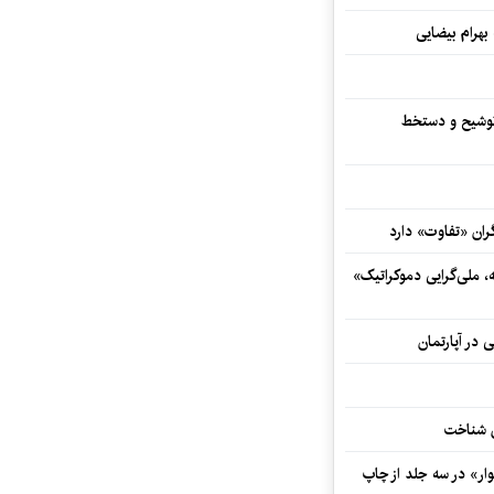
 بهرام بیضایی
توشیح و دستخط
ران «تفاوت» دارد
ه، ملی‌گرایی دموکراتیک»
 در آپارتمان
ش شناخت
ار» در سه جلد از چاپ