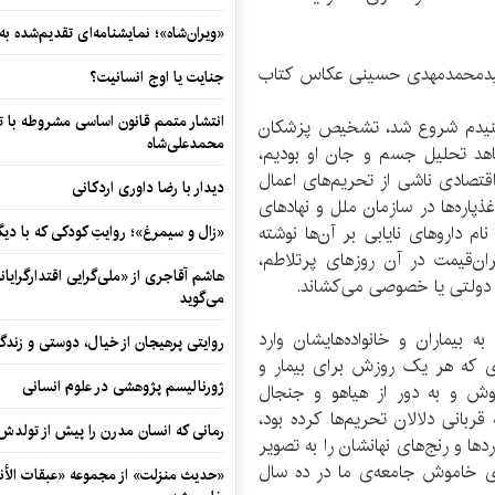
«ویران‌شاه»؛ نمایشنامه‌ای تقدیم‌شده به
سیدمحمدمهدی حسینی عكاس كتاب
جنایت یا اوج انسانیت؟
انتشار متمم قانون اساسی مشروطه با 
ا شنیدم شروع شد، تشخیص پزشكان
محمدعلی‌شاه
اهد تحلیل جسم و جان او بودیم،
اقتصادی ناشی از تحریم‌های اعمال
دیدار با رضا داوری اردکانی
ذپاره‌ها در سازمان ملل و نهادهای
م داروهای نایابی بر آن‌ها نوشته
«زال و سیمرغ»؛ روایتِ کودکی که با دیگ
ران‌قیمت در آن روزهای پرتلاطم،
هاشم آقاجری از «ملی‌گرایی اقتدارگرایان
ی دولتی یا خصوصی می‌كشاند.
می‌گوید
بیماران و خانواده‌هایشان وارد
روایتی پرهیجان از خیال، دوستی و زندگی
‌ای كه هر یک روزش برای بیمار و
ژورنالیسم پژوهشی در علوم انسانی
وش و به دور از هیاهو و جنجال
 قربانی دلالان تحریم‌ها كرده بود،
رمانی که انسان مدرن را پیش از تولد
ها و رنج‌های نهانشان را به تصویر
ای خاموش جامعه‌ی ما در ده سال
«حدیث منزلت» از مجموعه «عبقات الأنو