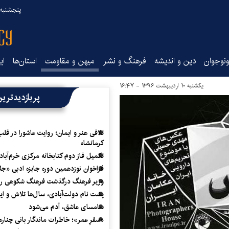
پنجشنبه ۱۵ مرداد ۰۵
نوجوان
دین و اندیشه
فرهنگ و نشر
میهن و مقاومت
استان‌ها
ای
یکشنبه ۱۰ اردیبهشت ۱۳۹۶ - ۱۶:۴۷
پربازدیدتری
تلاقی هنر و ایمان؛ روایت عاشورا در قلب
کرمانشاه
تکمیل فاز دوم کتابخانه مرکزی خرم‌آباد
فراخوان نوزدهمین دوره جایزه ادبی «ج
وزیر فرهنگ درگذشت فرهنگ شکوهی را
پشت نام دولت‌آبادی، سال‌ها تلاش و ا
سامسای عاشق، آدم می‌شود
«سفرِ عمر»؛ خاطرات ماندگار بانی چناره