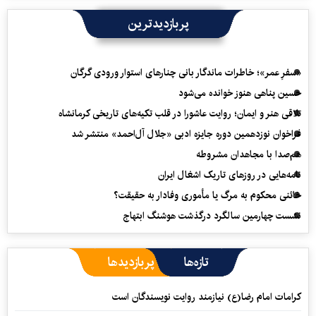
پربازدیدترین
«سفرِ عمر»؛ خاطرات ماندگار بانی چنارهای استوار ورودی گرگان
حسین پناهی هنوز خوانده می‌شود
تلاقی هنر و ایمان؛ روایت عاشورا در قلب تکیه‌های تاریخی کرمانشاه
فراخوان نوزدهمین دوره جایزه ادبی «جلال آل‌احمد» منتشر شد
هم‌صدا با مجاهدان مشروطه
نامه‌هایی در روزهای تاریک اشغال ایران
خائنی محکوم به مرگ یا مأموری وفادار به حقیقت؟
نشست چهارمین سالگرد درگذشت هوشنگ ابتهاج
تازه‌ها
پربازدیدها
کرامات امام رضا(ع) نیازمند روایت نویسندگان است