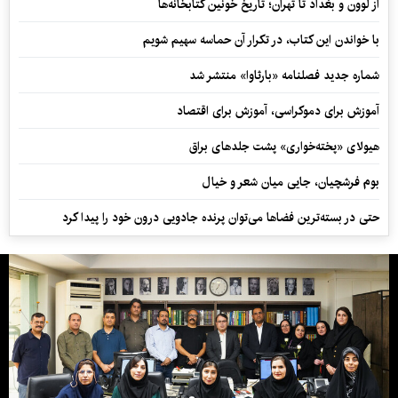
از لوون و بغداد تا تهران؛ تاریخ خونین کتابخانه‌ها
با خواندن این کتاب، در تکرار آن حماسه سهیم شویم
شماره جدید فصلنامه «بارثاوا» منتشر شد
آموزش برای دموکراسی، آموزش برای اقتصاد
هیولای «پخته‌خواری» پشت جلدهای براق
بوم فرشچیان، جایی میان شعر و خیال
حتی در بسته‌ترین فضاها می‌توان پرنده جادویی درون خود را پیدا کرد