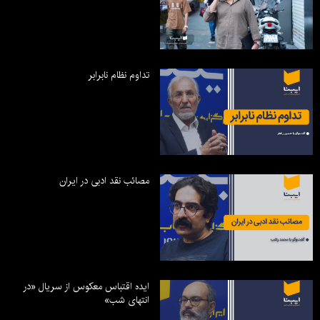
تداوم نظام نابرابر
مصائب نقد ادبی در ایران
ایده اقتباس معکوس از سریال «در
انتهای شب»