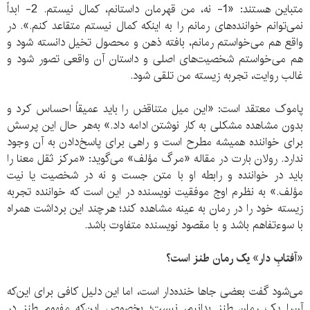
متباین‌
هستند: «1- نه، من قهرمان داستانم، کمال نیستم. 2- ابداً
نمی‌توانم خواننده‌های رمانم را به اینکه کمال نیستم متقاعد کنم.». در
واقع هم می‌خواستم رمانم، بافته ذهن و محصول تخیل دانسته شود و
هم می‌خواستم شخصیت‌های اصلی و داستان آن واقعی تصور شود و
غالب روایت، تجربه زیسته من تلقی شود.
پاموک معتقد است: «این میل متناقض را باید عمیقاً احساس کرد و
بدون مشاهده مشکلی به کار نوشتن ادامه داد.» به‌هر حال این پرسش
برای خواننده همیشه مطرح است و راهی برای پاسخ‌دادن به آن وجود
ندارد. رولان بارت در مقاله «مرگ مؤلف» می‌گوید: «مرکز ثقل معنا را
باید در خواننده و رابطه او با متن جست و نه در شخصیت یا نیت
مؤلف.» به نظرم اوج موفقیت نویسنده در این است که خواننده تجربه
زیسته خود را در رمان به عینه مشاهده کند؛ هرچند این برداشت همراه
با سوءتفاهم باشد و با مقصود نویسنده متفاوت باشد.
«آفتابِ دار» یک رمان طنز است؟
می‌شود گفت بعضی جاها خنده‌دار است، اما این دلیل کافی برای این‌که
آن‌را یک رمان طنز بدانیم، نیست؛ بخصوص این‌که مفهوم طنز در