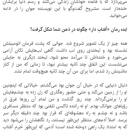
می‌پردازد که با قاعده خودشان زندگی می‌کنند و رسم دنیا برایشان
خنده‌دار است. مشروح گفت‌وگو با این نویسنده جوان را در ادامه
می‌خوانید.
ایده رمان «آفتابِ دار» چگونه در ذهن شما شکل گرفت؟
همه‌ چیز از یک تصویر شروع شد. جوانی که پشت فرمان اتومبیلش
نشسته بود و لبخندی روی لب داشت. گاهی لب‌هایش تکان آرامی
می‌خورد و خنده‌اش تا می‌آمد محو شود، لبخند دیگری به جایش
می‌نشست. این اتفاق چند ثانیه بیشتر نبود، تا زمانی که من از کنار
ماشینش رد شدم، اما برای من آن چند ثانیه هیچ‌وقت تمام نشد.
دنبال دنیایی که در خیال آن جوان بود می‌گشتم. خیالاتی که اینچنین
او را از زمین می‌کَند و حتی حضور رهگذری که زل زده به چشم‌هایش
او را برنمی‌گرداند. چند روز گذشت و من تمام آن روزها غرق در
رؤیاهای جوانک بودم. او نه راننده تاکسی‌ تلفنی بود که منتظر مسافری
باشد و نه چشم‌ به‌ راه معشوقه‌ای که قرار بود چند دقیقه دیگر سر
برسد. اصلاً آدم‌های منتظر این‌طور نیستند، رد نگاهشان را می‌شود دید
که به امتداد یک‌ راهی دوخته شده است؛ آدمی که این‌طور حُرم آفتاب