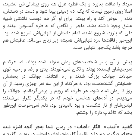
مرداد را طاقت بیاورد و یک قطره عرق هم روی پیشانی‌اش ننشیند،
اصلاً روی زمین نیست که یک آدم زمینی پیدا شود و دست در دستش،
دنده را عوض کند و راه بیفتد. برای او اگر هم دوست ‌داشتنی شبیه
عشق وجود داشته باشد، ماجرا از نگاهی که به طره گیسویی بیفتد و
دلی که بلرزد، شروع نشده، تمام داستان از تنهایی‌اش شروع‌ شده بود.
این‌جور رفاقت‌ها مزه تنهایی‌اش همیشه زیر زبان می‌ماند. عاقبتش هم
هرچه باشد یک‌جور تنهایی است.
پیش از آن پسر شخصیت‌های رمان متولد شده بودند، اما هرکدام
سرجایشان ایستاده بودند و تکان نمی‌خوردند. یدی و رضا و رحیم توی
خیالات جوانک بزرگ شدند و راه افتادند. جوانک در بخشش
خصایلش گشاده‌دست بود، به هرکدام از این سه نفر چیزی رسید. از آن
روز تا رمان تمام شود، هر طرف که رویم را برمی‌گرداندم، جوانک را
می‌دیدم. در آدم‌های هم‌نسل خودم که در یکدیگر تکرار می‌شدند؛
لباس‌شان از تار شکست و پود ناامیدی بود، دلم نمی‌خواست این‌طور
باشد که «آفتابِ دار» را نوشتم.
گفتید «آفتاب». انگار «آفتاب» در رمان شما به‌جز آنچه اشاره‌ شده
معنای دیگری هم دارد. تقریباً کل ماجراهای داستان در روز می‌گذرد و