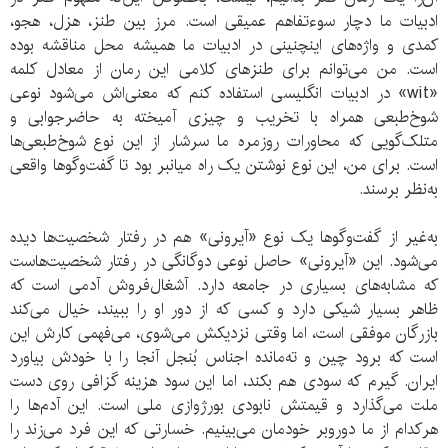
ادبیات ما دچار سوءتفاهم عمیقی است. مرز بین طنز، هزل، هجو،
کمدی و واژه‌های اینچنینی در ادبیات ما همیشه محل مناقشه بوده
است. من می‌توانم برای طنزهای کلامی این رمان از معادل کلمه
«wit» در ادبیات انگلیسی استفاده کنم که معنی‌اش می‌شود نوعی
شوخ‌طبعی همراه با تخریب و چیزی آمیخته به حاضرجوابی و
متلک‌گویی که محاورات روزمره ما سرشار از این نوع شوخ‌طبعی‌ها
است. برای من، این نوع نوشتن یک راه میانبر بود تا گفت‌وگوها واقعی
به‌نظر برسند.
به‌غیر از گفت‌وگوها یک نوع «آیرونی» هم در رفتار شخصیت‌ها دیده
می‌شود. این «آیرونی» حاصل نوعی دوگانگی در رفتار شخصیت‌هاست
که مشابه‌های بسیاری در جامعه دارد. آشغال‌فروش آدمی است که
ظاهر بسیار شیکی دارد و کسی که از دور او را ببیند، خیال می‌کند
بازرگان موفقی است، اما وقتی نزدیکش می‌شوی، می‌فهمی کارش این
است که برود چین و ته‌مانده اجناس بُنجل آنجا را با خودش بیاورد
ایران. گیرم که سودی هم بکند، اما این سود هزینه گزافی روی دست
ملت می‌گذارد و قیمتش نابودی بورژوازی ملی است. این آدم‌ها را
هرکدام از ما دوروبر خودمان می‌بینیم. خسارتی که این فرد می‌زند را