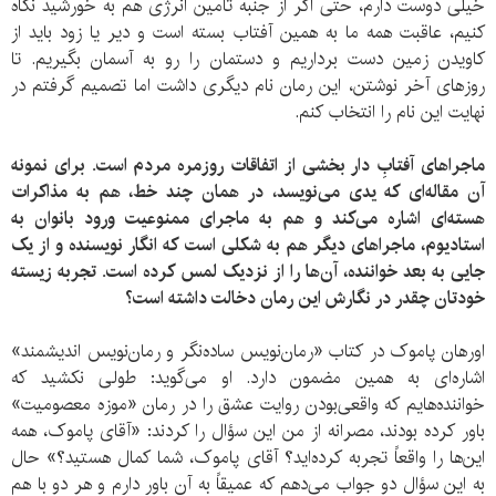
خیلی دوست دارم، حتی اگر از جنبه تأمین انرژی هم به خورشید نگاه
کنیم، عاقبت همه ما به همین آفتاب بسته است و دیر یا زود باید از
کاویدن زمین دست برداریم و دستمان را رو به آسمان بگیریم. تا
روزهای آخر نوشتن، این رمان نام دیگری داشت اما تصمیم گرفتم در
نهایت این نام را انتخاب کنم.
ماجراهای آفتابِ دار بخشی از اتفاقات روزمره مردم است. برای نمونه
آن مقاله‌ای که یدی می‌نویسد، در همان چند خط، هم به مذاکرات
هسته‌ای اشاره می‌کند و هم به ماجرای ممنوعیت ورود بانوان به
استادیوم، ماجراهای دیگر هم به شکلی است که انگار نویسنده و از یک
جایی به بعد خواننده، آن‌ها را از نزدیک لمس کرده است. تجربه زیسته
خودتان چقدر در نگارش این رمان دخالت داشته است؟
اورهان پاموک در کتاب «رمان‌نویس ساده‌نگر و رمان‌نویس اندیشمند»
اشاره‌ای به همین مضمون دارد. او می‌گوید: طولی نکشید که
خواننده‌هایم که واقعی‌بودن روایت عشق را در رمان «موزه معصومیت»
باور کرده بودند، مصرانه از من این سؤال را کردند: «آقای پاموک، همه
این‌ها را واقعاً تجربه کرده‌اید؟ آقای پاموک، شما کمال هستید؟» حال
به این سؤال دو جواب می‌دهم که عمیقاً به آن باور دارم و هر دو با هم