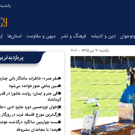
یکشنبه ۱۸ مرداد ۰۵
نوجوان
دین و اندیشه
فرهنگ و نشر
میهن و مقاومت
استان‌ها
ای
یکشنبه ۲۰ تیر ۱۳۹۵ - ۱۱:۰۶
پربازدیدتری
«سفرِ عمر»؛ خاطرات ماندگار بانی چناره
حسین پناهی هنوز خوانده می‌شود
تلاقی هنر و ایمان؛ روایت عاشورا در قلب
کرمانشاه
فراخوان نوزدهمین دوره جایزه ادبی «ج
بزرگ‌ترین مورخ فلسفه غرب در روزگار م
نشست چهارمین سالگرد درگذشت هوشنگ
هم‌صدا با مجاهدان مشروطه