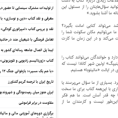
لاعات زیادی درباره کتاب به دست
انید سؤال‌هایتان را از مسئول این
از تولیدات مشترک سینمایی تا حضور در 
نه ما آشنا بشوید.»
معرفی و نقد کتاب «دین و نوسازی» ب
 می‌تواند کتابی امانت بگیرد؟
نقد و بررسی کتاب «امپراتوری کودکی»
 ما می‌توانیم مکان سکونت شما را
ت می‌کند و در این زمان ما کارت
تعامل فرهنگی با شیعیان هند در حاشی
ایبنا پل اتصال جامعه رسانه‌ای کشور به
د و خوانندگان می‌توانند کتاب را
کتاب «ژورنالیسم رادیویی و تلویزیونی» ب
نیپگ» اولین شهر کانادا نیست که
ی در ایالت «مانیتوبا» هستیم.
«با هم یک مسیر»؛ بازخوانی جنگ ۱۲ روزه در قاب یک رمان کوتاه
تاریخ ایران با ترجمه کریم کشاورز
رد. بسیاری از ما سؤال می‌پرسند یا
اری با این‌همه کتاب برای ما سخت
ایران هنوز میان رعیت‌بودگی و شهروندب
ها چه قدر آسان است. ما هم فکر
ین‌طور نیست و کارمندان ما از
مقاومت در برابر فراموشی
برگزاری دوره‌های آموزشی مالی و مالیا