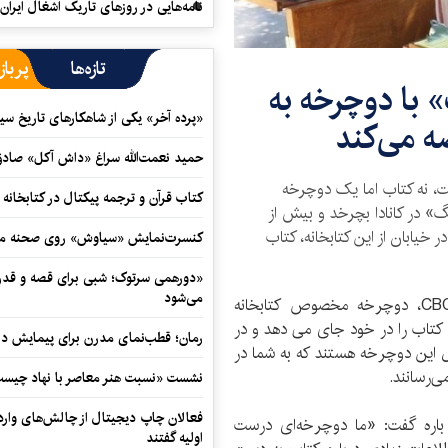
نامه‌هایی در روزهای تاریک اشغال ایران
تازه‌ها
پرباز
 با دوچرخه به
«پرده آخر» یکی از شاهکارهای تاریخ سی
ه می‌کند
حمید نعمت‌‏الله سراغ «داش آکل» صاد
ت، نه کتاب اما یک دوچرخه
کتاب قرآن و ترجمه پیکتال در کتابخان
 در کانادا بچرخد و بیش از
 خیابان از این کتابخانه، کتاب
کنسرت‌نمایش «سیاوش» روی صحنه می
«دورهمی سرتوک؛ شبی برای قصه و قدردان
می‌شود
به نقل از CBC، دوچرخه مخصوص کتابخانه
مومی «وینیپگ» کتابخانه کوچکی است و 150 تا 200 کتاب را در خود جای می‌ دهد و در
رمان؛ قطب‌نمای مدرن برای پیمایش در
 این دوچرخه هستند که به شما در
‌رسانند.
نشست «نسبت هنر معاصر با نهاد چیست؟
فعالان چاپ دیجیتال از چالش‌های واردا
ن باره گفت: «ما دوچرخه‌ای درست
اولیه گفتند