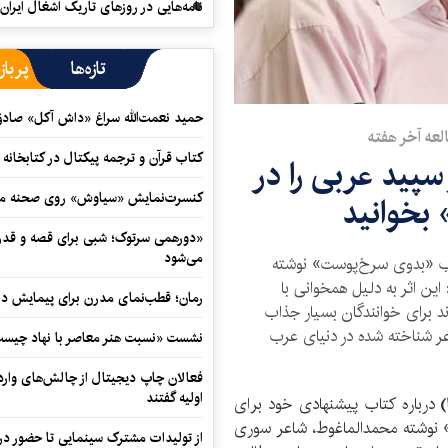
نامه‌هایی در روزهای تاریک اشغال ایران
تازه‌ها
پرباز
حمید نعمت‌‏الله سراغ «داش آکل» صاد
لعه آخر هفته
کتاب قرآن و ترجمه پیکتال در کتابخان
سپید عربی را در
کنسرت‌نمایش «سیاوش» روی صحنه می
بخوانید
«دورهمی سرتوک؛ شبی برای قصه و قدردان
می‌شود
اب «بدوی سرخ‌پوست» نوشته
این اثر به دلیل همخوانی با
رمان؛ قطب‌نمای مدرن برای پیمایش در
اند برای خوانندگان بسیار جذاب
عر شناخته شده در دنیای عرب
نشست «نسبت هنر معاصر با نهاد چیست؟
فعالان چاپ دیجیتال از چالش‌های واردا
اولیه گفتند
)
درباره کتاب پیشنهادی خود برای
نوشته محمد‌الماغوط، شاعر سوری
از تولیدات مشترک سینمایی تا حضور در 