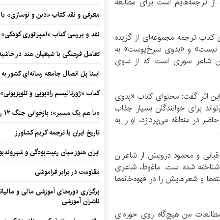
ز ترجمه‌هایم است برای مطالعه
معرفی و نقد کتاب «دین و نوسازی» ب
نقد و بررسی کتاب «امپراتوری کودکی»
 کتاب ترجمه مجموعه‌ای از گزیده
ن نیست» و «بدوی سرخ‌پوست» به
تعامل فرهنگی با شیعیان هند در حاشی
 این شاعر سوری است که از سوی
ایبنا پل اتصال جامعه رسانه‌ای کشور به
کتاب «ژورنالیسم رادیویی و تلویزیونی» ب
این اثر گفت: محتوای کتاب «بدوی
واند برای خوانندگان بسیار جذاب
«با هم یک مسیر»؛ بازخوانی جنگ ۱۲ روزه در قاب یک رمان کوتاه
ضر در منطقه می‌پردازد، او را به
تاریخ ایران با ترجمه کریم کشاورز
ایران هنوز میان رعیت‌بودگی و شهروندب
ر قبانی و محمود درویش از شاعران
 شناخته شده است. ماغوط، شاعری
مقاومت در برابر فراموشی
ا و شعرهایش را در قهوه‌خانه‌ها
برگزاری دوره‌های آموزشی مالی و مالیا
ناشران آموزشی
طالعات من هیچ‌گاه روی حوزه‌ای