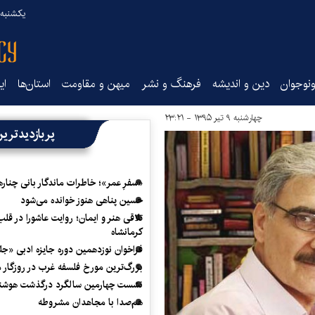
یکشنبه ۱۸ مرداد ۰۵
نوجوان
دین و اندیشه
فرهنگ و نشر
میهن و مقاومت
استان‌ها
ای
چهارشنبه ۹ تیر ۱۳۹۵ - ۲۳:۲۱
پربازدیدتری
«سفرِ عمر»؛ خاطرات ماندگار بانی چناره
حسین پناهی هنوز خوانده می‌شود
تلاقی هنر و ایمان؛ روایت عاشورا در قلب
کرمانشاه
فراخوان نوزدهمین دوره جایزه ادبی «ج
بزرگ‌ترین مورخ فلسفه غرب در روزگار م
نشست چهارمین سالگرد درگذشت هوشنگ
هم‌صدا با مجاهدان مشروطه