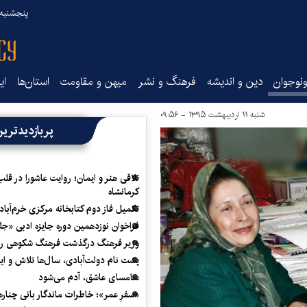
پنجشنبه ۱۵ مرداد ۰۵
نوجوان
دین و اندیشه
فرهنگ و نشر
میهن و مقاومت
استان‌ها
ای
شنبه ۱۱ اردیبهشت ۱۳۹۵ - ۰۹:۵۶
پربازدیدتری
تلاقی هنر و ایمان؛ روایت عاشورا در قلب
کرمانشاه
تکمیل فاز دوم کتابخانه مرکزی خرم‌آباد
فراخوان نوزدهمین دوره جایزه ادبی «ج
وزیر فرهنگ درگذشت فرهنگ شکوهی را
پشت نام دولت‌آبادی، سال‌ها تلاش و ا
سامسای عاشق، آدم می‌شود
«سفرِ عمر»؛ خاطرات ماندگار بانی چناره