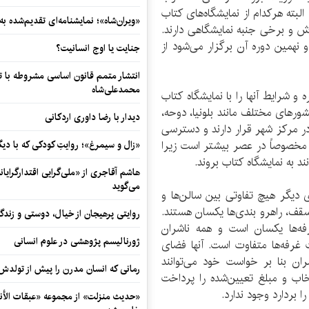
البته هرکدام از نمایشگاه‌های کتاب
«ویران‌شاه»؛ نمایشنامه‌ای تقدیم‌شده به
 و برخی جنبه نمایشگاهی دارند.
 نهمین دوره آن برگزار می‌شود از
جنایت یا اوج انسانیت؟
انتشار متمم قانون اساسی مشروطه با 
محمدعلی‌شاه
و شرایط آنها را با نمایشگاه کتاب
ورهای مختلف مانند بلونیا، دوحه،
دیدار با رضا داوری اردکانی
 در مرکز شهر قرار دارند و دسترسی
 مخصوصاً در عصر بیشتر است زیرا
«زال و سیمرغ»؛ روایتِ کودکی که با دیگ
ند به نمایشگاه کتاب بروند.
هاشم آقاجری از «ملی‌گرایی اقتدارگرایان
می‌گوید
 دیگر هیچ تفاوتی بین سالن‌ها و
سقف، راهرو بندی‌ها یکسان هستند.
روایتی پرهیجان از خیال، دوستی و زندگی
ه‌ها یکسان است و همه ناشران
ژورنالیسم پژوهشی در علوم انسانی
 غرفه‌ها متفاوت است. آنها فضای
ران بنا بر خواست خود می‌توانند
رمانی که انسان مدرن را پیش از تولد
ب و مبلغ تعیین‌شده را پرداخت
بردارد وجود ندارد.
«حدیث منزلت» از مجموعه «عبقات الأنو