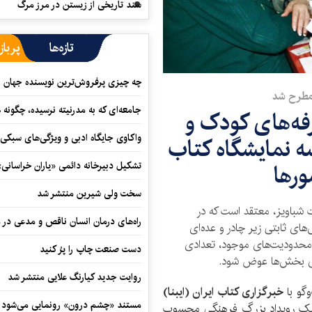
سند تاریخی از زیستن در مرز مرگ
تازه‌ها
پرباز
چه چیزی پرفروش‌ترین نویسنده جهان را
 مطرح شد
جامعه‌ای که به مدرنیته نرسیده، چگونه 
فه‌های کودک و
واکاوی جایگاه ادبی و ویژگی‌های سبکی
ه نمایشگاه کتاب
ورها
تشکیل دبیرخانه دائمی «یاران خراسانی
سخت ولی شیرین منتشر شد
 شباویز، معتقد است که در
راه‌های درمان انسان ناقص و مدعی در 
های ثابتی زیر چادر و عده‌ای
 محدودیت‌های موجود، تعدادی
دست صنعت چاپ را پرُ کنید
جای بخش‌ها عوض شود.
روایت جدید کیارنگ علایی منتشر شد
گو با
خبرگزاری کتاب ایران (ایبنا)
مستند «چشم درون» رونمایی می‌شود
ی یک رویداد بزرگ فرهنگی محسوب