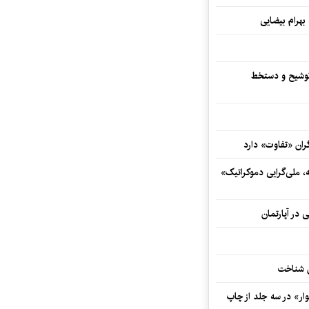
 بهرام بیضایی
توشیح و دستخط
ران «تفاوت» دارد
ه، ملی‌گرایی دموکراتیک»
 در آپارتمان
ش شناخت
ار» در سه جلد از چاپ