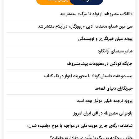
«انقلاب مشروطه؛ از تولد تا مرگ» منتشر شد
سی‌امین شماره ماهنامه‌ ادبی «رووژگار» در ایلام منتشر شد
پیوند میان خبرنگاری و نویسندگی
شاعر سینمای آوانگارد
جایگاه کودکان در مطبوعات پیشامشروطه
بیست‌وهفت داستان کوتاه با محوریت اهواز در یک کتاب
خبرنگاران دنیای قصه‌ها
پروژه ترجمه خیلی موفق بوده است
بازخوانی مشروطه در افق ایران امروز
شاهنامه؛ رگه‌ی جاری هویت ملی در مواجهه با موج «بلعیده شدن»
خائنی محکوم به مرگ یا مأموری وفادار به حقیقت؟