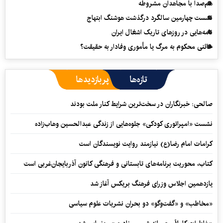
هم‌صدا با مجاهدان مشروطه
نشست چهارمین سالگرد درگذشت هوشنگ ابتهاج
نامه‌هایی در روزهای تاریک اشغال ایران
خائنی محکوم به مرگ یا مأموری وفادار به حقیقت؟
تازه‌ها
پربازدیدها
صالحی: خبرنگاران در سخت‌ترین شرایط کنار ملت بودند
نشست «امپراتوری کودکی» جلوه‌هایی از زندگی عبدالحسین وهاب‌زاده
کرامات امام رضا(ع) نیازمند روایت نویسندگان است
کتاب، محوریت برنامه‌های تابستانی و فرهنگی کانون آذربایجان‌غربی است
یازدهمین اجلاس وزرای فرهنگ بریکس آغاز شد
«مخاطب» و «گفت‌وگو» دو بحران نشریات علوم سیاسی