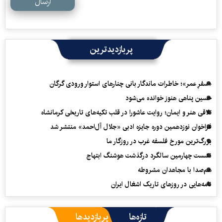
ارسال
پربازدیدترین
«سفرِ عمر»؛ خاطرات ماندگار بانی چنارهای استوار ورودی گرگان
حسین پناهی هنوز خوانده می‌شود
تلاقی هنر و ایمان؛ روایت عاشورا در قلب تکیه‌های تاریخی کرمانشاه
فراخوان نوزدهمین دوره جایزه ادبی «جلال آل‌احمد» منتشر شد
بزرگ‌ترین مورخ فلسفه غرب در روزگار ما
نشست چهارمین سالگرد درگذشت هوشنگ ابتهاج
هم‌صدا با مجاهدان مشروطه
نامه‌هایی در روزهای تاریک اشغال ایران
تازه‌ها
پربازدیدها