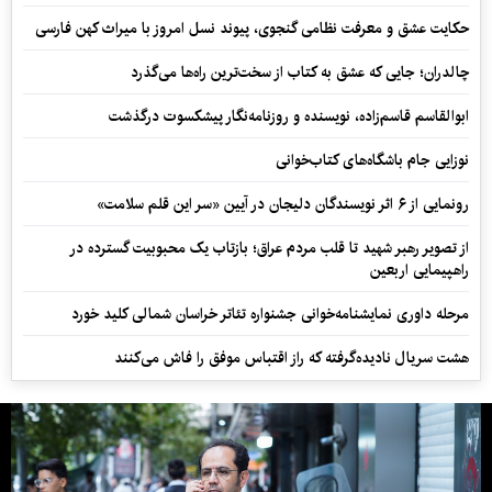
حکایت عشق و معرفت نظامی گنجوی، پیوند نسل امروز با میراث کهن فارسی
چالدران؛ جایی که عشق به کتاب از سخت‌ترین راه‌ها می‌گذرد
ابوالقاسم قاسم‌زاده، نویسنده و روزنامه‌نگار پیشکسوت درگذشت
نوزایی جام باشگاه‌های کتاب‌خوانی
رونمایی از ۶ اثر نویسندگان دلیجان در آیین «سر این قلم سلامت»
از تصویر رهبر شهید تا قلب مردم عراق؛ بازتاب یک محبوبیت گسترده در
راهپیمایی اربعین
مرحله داوری نمایشنامه‌خوانی جشنواره تئاتر خراسان شمالی کلید خورد
هشت سریال نادیده‌گرفته که راز اقتباس موفق را فاش می‌کنند