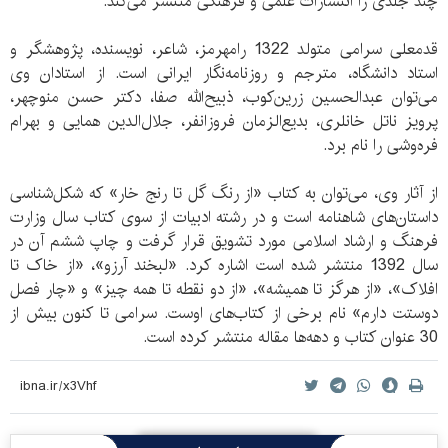
چند جلدی را انتشارات علمی و فرهنگی منتشر می‌کند.
قدمعلی سرامی متولد 1322 رامهرمز، شاعر، نویسنده، پژوهشگر و
استاد دانشگاه، مترجم و روزنامه‌نگار ایرانی است. از استادان وی
می‌توان عبدالحسین زرین‌کوب، ذبیح‌الله صفا، دکتر حسن منوچهر،
پرویز ناتل خانلری، بدیع‌الزمان فروزانفر، جلال‌الدین همایی و بهرام
فره‌وشی را نام برد.
از آثار وی، می‌توان به کتاب «از رنگ گل تا رنج خار» که شکل‌شناسی
داستان‌های شاهنامه است و در رشته ادبیات از سوی کتاب سال وزارت
فرهنگ و ارشاد اسلامی مورد تشویق قرار گرفت و چاپ ششم آن در
سال 1392 منتشر شده‌ است اشاره کرد. «لبخند آرزو»، «از خاک تا
افلاک»، «از هرگز تا همیشه»، «از دو نقطه تا همه چیز» و «چار فصل
دوستت دارم» نام برخی از کتاب‌های اوست. سرامی تا کنون بیش از
30 عنوان کتاب و دهه‌ها مقاله منتشر کرده است.