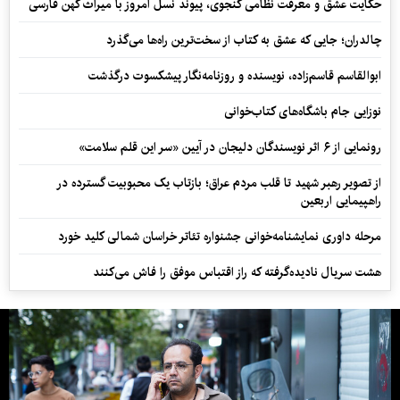
حکایت عشق و معرفت نظامی گنجوی، پیوند نسل امروز با میراث کهن فارسی
چالدران؛ جایی که عشق به کتاب از سخت‌ترین راه‌ها می‌گذرد
ابوالقاسم قاسم‌زاده، نویسنده و روزنامه‌نگار پیشکسوت درگذشت
نوزایی جام باشگاه‌های کتاب‌خوانی
رونمایی از ۶ اثر نویسندگان دلیجان در آیین «سر این قلم سلامت»
از تصویر رهبر شهید تا قلب مردم عراق؛ بازتاب یک محبوبیت گسترده در
راهپیمایی اربعین
مرحله داوری نمایشنامه‌خوانی جشنواره تئاتر خراسان شمالی کلید خورد
هشت سریال نادیده‌گرفته که راز اقتباس موفق را فاش می‌کنند