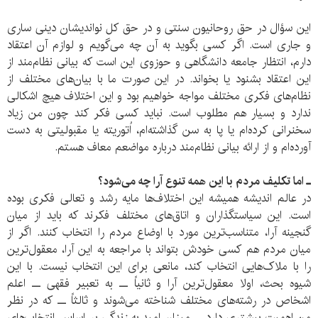
این سؤال در حق روحانیون سنتی و در حق کل نواندیشان دینی ساری
و جاری است. اگر کسی بگوید به آن چه می‌گویم و لوازم آن اعتقاد
دارم، انتظار جامعه دانشگاهی و حوزوی این است که بیانی نظام‌مند از
این اعتقاد بشنود یا بخواند. در این صورت ما با بیان‌های مختلف از
نظام‌های فکری مختلف مواجه خواهیم بود و این اختلاف هیچ اشکالی
ندارد و بسیار هم مطلوب است. نباید کسی فکر کند چون من زیاد
سخنرانی کرده‌ام یا پا به سن گذاشته‌ام، اُتوریته یا مقبولیتی به دست
آورده‌ام و از ارائه بیانی نظام‌مند درباره مواضعم معاف هستم.
ـ اما تکلیف مردم با این همه تنوع آرا چه می‌شود؟
در عالم اندیشه همیشه این اختلاف‌ها مایه رشد و تعالی فکری بوده
است. این سیاستگذاران و اتاق‌های مختلف فکرند که باید از میان
گنجینه آرا، متناسب‌ترین مورد با اوضاع مردم را انتخاب کنند. اگر از
میان مردم هم کسی خودش بتواند با مراجعه به این آرا، معقول‌ترین
را با ملاک‌هایی انتخاب کند، مانعی برای این انتخاب نیست. با این
شیوه بحث، اولا معقول‌ترین آرا و ثانیاً ــ به تعبیر فقهی ــ اعلم
اشخاص در رشته‌های مختلف شناخته می‌شوند و ثالثاً ــ که در نظر
من اهمیت بیشتری دارد ــ میزان امید به زندگی بر اساس انتخاب‌های