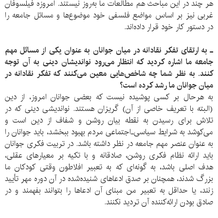
هر چند در این مباحث هم مطالعات ما به‌روز نیستند. امروزه فیلسوفان
غربی نیز بر اساس مواضع فلسفی خود موضوع‌ها و مسائل جامعه را
در دستور کار خود قرار داده‌اند.
ـ به ارتقای تفکر نقادانه در میان جوانان به عنوان یکی از مسائل مهم
جامعه ما اشاره کردید که انتظار می‌رود نواندیشان دینی به آن توجه
کنند. به نظر شما چه شاخص‌هایی معین می‌کنند که تفکر نقادانه در
میان جوانان ما رشد کرده است؟
به هرحال بر کسی پوشیده نیست که بعضی جوانان امروز، از دین
(البته با تعریف خاصی از آن) گریزان هستند. نواندیشی دینی که در
تلاش برای رسیدن به نقطه بیان روشن و شفاف از دین است و
می‌کوشد به شرایط سیاسی‌ـ‌اجتماعی مردم بهبود ببخشد، باید جوانان را
به عنوان عنصر مهم جامعه در نظر داشته باشد. در تربیت فکری جوانان
باید ارائه نظام فکری روشن، صادقانه و با تکیه بر معیارهای عقلی،
هدف اصلی باشد، به گونه‌ای که به تعبیر افلاطون وقتی کودکان ما
بزرگ شدند، همچنان بر صدق ادعاهای شنیده‌شده در آن دوره مهر تأیید
زنند، یا حداقل به تعبیر من مبنای آن ادعاها را بتوانند بفهمند و در
صادق بودن ارائه‌کننده آن تردید نکنند.