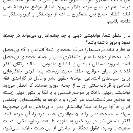
درست هم در میان مردم بالاتر می‌رود. اما از موضع معرفت‌شناسی
نباید انتظار اجماع بین متفکران ــ اعم از روشنفکر و غیرروشنفکر ــ
داشته باشیم.
ـ از منظر شما، نواندیشی دینی با چه چشم‌اندازی می‌تواند در جامعه
نمود و بروز داشته باشد؟
به نظرم نباید فرصت‌ها را صرف بحث‌های کاملاً انتزاعی و گاه بی‌حاصل
کرد. بحث از وجود یا عدم روشنفکری دینی از جمله بحث‌های بی‌حاصل
است. امروزه مسائلی بنیادین و با نتایج ملموس ــ مانند ارتقای تفکر
نقادانه در میان جوانان، حفظ محیط زیست، پیدا کردن راهکارهایی
برای آسیب‌های اجتماعی، توسعه حقوق بشر و تأمل در کارآمدی فقه
اسلامی با قرائت سنتی آن ــ از جمله اموری هستند که انتظار می‌رود
نواندیشان دینی با اتکا بر مواضع فلسفی یا با اتکا بر متون دینی (بسته
به موضع معرفت‌شناسانه هر کس) و با توجه به واقعیت‌های اجتماعی
ایران به آنها بپردازند. مثلاً نواندیشان دینی با پرداختن به این موضوع‌ها
می‌توانند مباحث دینی را با چشم‌اندازی جدید وارد زندگی مردم کنند.
تفکر فلسفی تنها در پرداختن به مفهوم طبیعت، زمان، مکان، اصالت
ماهیت یا وجود، عقول دهگانه و مباحثی از این دست خلاصه نمی‌شود،