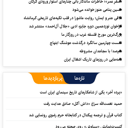
«سفرِ عمر»؛ خاطرات ماندگار بانی چنارهای استوار ورودی گرگان
حسین پناهی هنوز خوانده می‌شود
تلاقی هنر و ایمان؛ روایت عاشورا در قلب تکیه‌های تاریخی کرمانشاه
فراخوان نوزدهمین دوره جایزه ادبی «جلال آل‌احمد» منتشر شد
بزرگ‌ترین مورخ فلسفه غرب در روزگار ما
نشست چهارمین سالگرد درگذشت هوشنگ ابتهاج
هم‌صدا با مجاهدان مشروطه
نامه‌هایی در روزهای تاریک اشغال ایران
تازه‌ها
پربازدیدها
«پرده آخر» یکی از شاهکارهای تاریخ سینمای ایران است
حمید نعمت‌‏الله سراغ «داش آکل» صادق هدایت رفت
کتاب قرآن و ترجمه پیکتال در کتابخانه حرم رضوی رونمایی شد
کنسرت‌نمایش «سیاوش» روی صحنه می‌رود