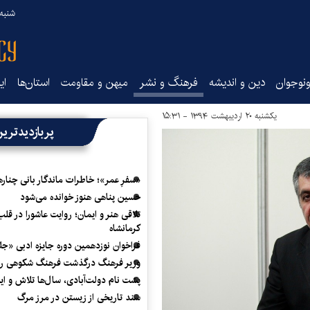
شنبه ۱۷ مرداد ۵
نوجوان
دین و اندیشه
فرهنگ و نشر
میهن و مقاومت
استان‌ها
ای
یکشنبه ۲۰ اردیبهشت ۱۳۹۴ - ۱۵:۳۱
پربازدیدتری
«سفرِ عمر»؛ خاطرات ماندگار بانی چناره
حسین پناهی هنوز خوانده می‌شود
تلاقی هنر و ایمان؛ روایت عاشورا در قلب
کرمانشاه
فراخوان نوزدهمین دوره جایزه ادبی «ج
وزیر فرهنگ درگذشت فرهنگ شکوهی را
پشت نام دولت‌آبادی، سال‌ها تلاش و ا
سند تاریخی از زیستن در مرز مرگ