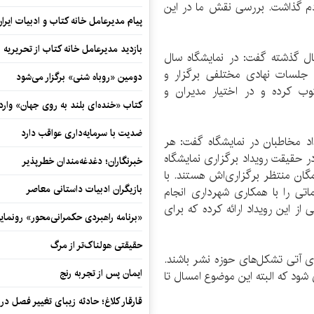
دم گذاشت. بررسی نقش ما در این
پیام مدیرعامل خانه کتاب و ادبیات ایرا
بازدید مدیرعامل خانه کتاب از تحریریه ای
 گذشته گفت: در نمایشگاه سال
 جلسات نهادی مختلفی برگزار و
دومین «روباه شنی» برگزار می‌شود
وب کرده و در اختیار مدیران و
کتاب «خنده‌ای بلند به روی جهان» وارد 
ضدیت با سرمایه‌داری عواقب دارد
اد مخاطبان در نمایشگاه گفت: هر
ر حقیقت رویداد برگزاری نمایشگاه
خبرنگاران؛ دغدغه‌مندان خطرپذیر
مگان منتظر برگزاری‌اش هستند. با
بازیگران ادبیات داستانی معاصر
تی را با همکاری شهرداری انجام
ز این رویداد ارائه کرده که برای
«برنامه راهبردی حکمرانی‌محور» رونما
حقیقتی هولناک‌تر از مرگ
ی آتی تشکل‌های حوزه نشر باشند.
ایمان پس از تجربه رنج
شود که البته این موضوع امسال تا
قارقار کلاغ؛ حادثه زیبای تغییر فصل در 