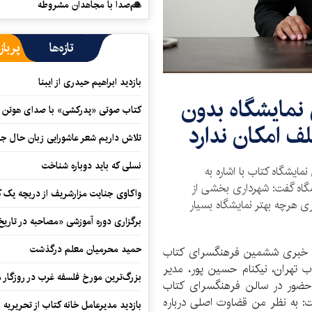
هم‌صدا با مجاهدان مشروطه
تازه‌ها
پرباز
بازدید ابراهیم حیدری از ایبنا
 نمایشگاه بدون
کتاب صوتی «پدرکشی» با صدای هوتن ش
ف امکان ندارد
تلاش داریم شعر عاشورایی زبان حال جا
نسلی که باید دوباره شناخت
یشگاه کتاب با اشاره به
یشگاه گفت: شهرداری بخشی از
واکاوی جنایت مزارشریف از دریچه یک 
ری هرچه بهتر نمایشگاه بسیار
برگزاری دوره آموزشی «مصاحبه در تاری
حمید محرمیان معلم درگذشت
د خبری ششمین فرهنگسرای کتاب
 تهران، نیکنام حسین پور، مدیر
بزرگ‌ترین مورخ فلسفه غرب در روزگار م
ا حضور در سالن فرهنگسرای کتاب
فت: به نظر من قضاوت اصلی درباره
بازدید مدیرعامل خانه کتاب از تحریریه ای