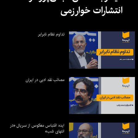
انتشارات خوارزمی
تداوم نظام نابرابر
مصائب نقد ادبی در ایران
ایده اقتباس معکوس از سریال «در
انتهای شب»