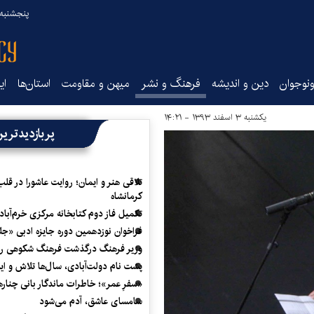
پنجشنبه ۱۵ مرداد ۰۵
نوجوان
دین و اندیشه
فرهنگ و نشر
میهن و مقاومت
استان‌ها
ای
یکشنبه ۳ اسفند ۱۳۹۳ - ۱۴:۲۱
پربازدیدتری
تلاقی هنر و ایمان؛ روایت عاشورا در قلب
کرمانشاه
تکمیل فاز دوم کتابخانه مرکزی خرم‌آباد
فراخوان نوزدهمین دوره جایزه ادبی «ج
وزیر فرهنگ درگذشت فرهنگ شکوهی را
پشت نام دولت‌آبادی، سال‌ها تلاش و ا
«سفرِ عمر»؛ خاطرات ماندگار بانی چناره
سامسای عاشق، آدم می‌شود