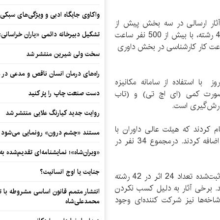
واکاوی جایگاه ادبی و ویژگی‌های سبکی
آثار ارسالی در سه بخش پیش از
چاپ، چاپ امور تکمیلی به‌صورت محصول محور در 42 رشته،‌ با بیش از 500 نفر ساعت
تشکیل دبیرخانه دائمی «یاران خراسانی
شناسی برای تدوین شاخص‌‌های داوری و 156 ساعت کار کارشناسی در بخش داوری
سخت ولی شیرین منتشر شد
راه‌های درمان انسان ناقص و مدعی در 
 افزود: داوری مسابقات به صوت فشرده در 3 روز با استفاده از سامانه مکانیزه
صورت کمی (ای اچ تی)‌ و (تاب
دست صنعت چاپ را پرُ کنید
ارش‌گیری است.
روایت جدید کیارنگ علایی منتشر شد
وره ثبت‌نام کردند که هیئت عالی داوران با
مستند «چشم درون» رونمایی می‌شود
بررسی سابقه این افراد 6 نفر را به داوران دوره‌ قبلی اضافه کردند. درمجموع 34 نفر در
«ویران‌شاه»؛ نمایشنامه‌ای تقدیم‌شده به
جنایت یا اوج انسانیت؟
رئیس هیئت‌داوران اظهار کرد: داوران از بین 532 اثر ثبت‌شده تعداد 24 اثر در 42 رشته
ن اهدا شد. برخی آثار به دلیل کسب نکردن
انتشار متمم قانون اساسی مشروطه با 
 برخی شاخه‌ها نیز شرکت کننده‌ای وجود
محمدعلی‌شاه