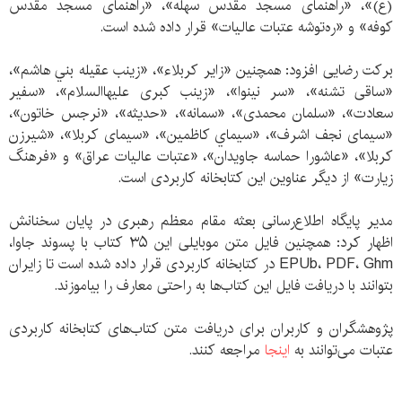
(ع)»، «راهنمای مسجد مقدس سهله»، «راهنمای مسجد مقدس
كوفه» و «ره‌توشه عتبات عاليات» قرار داده شده است.
بركت رضايی افزود: همچنين «زاير كربلاء»، «زينب عقيله بني هاشم»،
«ساقی تشنه»، «سر نينوا»، «زينب كبری عليها‌السلام»، «سفير
سعادت»، «سلمان محمدی»، «سمانه»، «حديثه»، «نرجس خاتون»،
«سيمای نجف اشرف»، «سيماي كاظمين»، «سيمای كربلا»، «شيرزن
كربلا»، «عاشورا حماسه جاويدان»، «عتبات عاليات عراق» و «فرهنگ
زيارت» از ديگر عناوين اين كتابخانه كاربردی است.
مدير پايگاه اطلاع‌رسانی بعثه مقام معظم رهبری در پایان سخنانش
اظهار كرد: همچنين فايل متن موبايلی اين ۳۵ كتاب با پسوند جاوا،
EPUb، PDF، Ghm در كتابخانه كاربردی قرار داده شده است تا زایران
بتوانند با دريافت فايل اين كتاب‌ها به راحتی معارف را بياموزند.
پژوهشگران و كاربران برای دریافت متن کتاب‌های کتابخانه کاربردی
عتبات می‌توانند به
اینجا
مراجعه كنند.