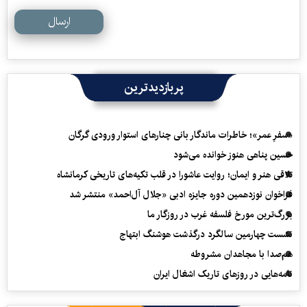
ارسال
پربازدیدترین
«سفرِ عمر»؛ خاطرات ماندگار بانی چنارهای استوار ورودی گرگان
حسین پناهی هنوز خوانده می‌شود
تلاقی هنر و ایمان؛ روایت عاشورا در قلب تکیه‌های تاریخی کرمانشاه
فراخوان نوزدهمین دوره جایزه ادبی «جلال آل‌احمد» منتشر شد
بزرگ‌ترین مورخ فلسفه غرب در روزگار ما
نشست چهارمین سالگرد درگذشت هوشنگ ابتهاج
هم‌صدا با مجاهدان مشروطه
نامه‌هایی در روزهای تاریک اشغال ایران