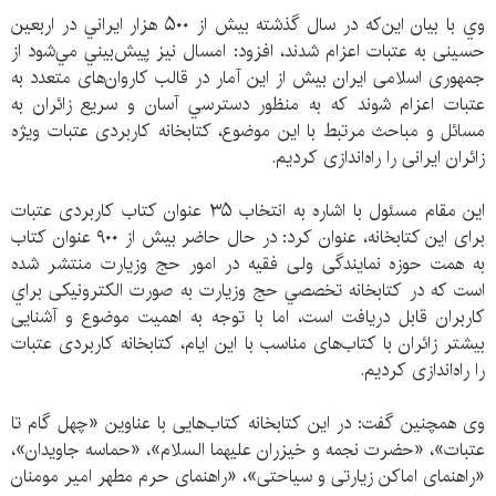
وي با بيان اين‌كه در سال گذشته بيش از ۵۰۰ هزار ايراني در اربعين
حسينی به عتبات اعزام شدند، افزود: امسال نيز پيش‌بيني مي‌شود از
جمهوری اسلامی ايران بيش از اين آمار در قالب كاروان‌های متعدد به
عتبات اعزام شوند كه به منظور دسترسي آسان و سريع زائران به
مسائل و مباحث مرتبط با اين موضوع، كتابخانه كاربردی عتبات ويژه
زائران ايرانی را راه‌اندازی كرديم.
این مقام مسئول با اشاره به انتخاب ۳۵ عنوان كتاب كاربردی عتبات
برای این کتابخانه، عنوان كرد: در حال حاضر بيش از ۹۰۰ عنوان كتاب
به همت حوزه نمايندگی ولی فقيه در امور حج وزيارت منتشر شده
است كه در كتابخانه تخصصي حج وزيارت به صورت الكترونيكی براي
كاربران قابل دريافت است، اما با توجه به اهميت موضوع و آشنايی
بيشتر زائران با كتاب‌های مناسب با اين ايام، كتابخانه كاربردی عتبات
را راه‌اندازی كرديم.
وی همچنین گفت: در اين كتابخانه كتاب‌هایی با عناوین «چهل گام تا
عتبات»، «حضرت نجمه و خيزران عليهما السلام»، «حماسه جاويدان»،
«راهنمای اماكن زيارتی و سياحتی»، «راهنمای حرم مطهر امير مومنان