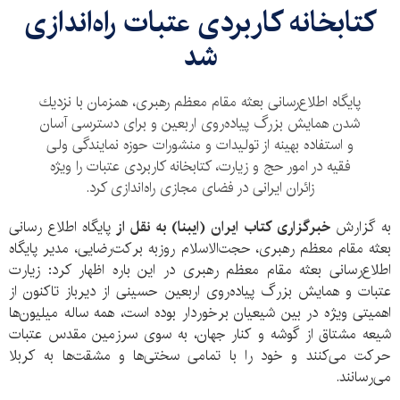
كتابخانه كاربردی عتبات راه‌اندازی
شد
پايگاه اطلاع‌رسانی بعثه‌ مقام معظم رهبری، همزمان با نزديك
شدن همايش بزرگ پياده‌روی اربعين و برای دسترسی آسان
و استفاده بهينه از توليدات و منشورات حوزه نمايندگی ولی
فقيه در امور حج و زيارت، كتابخانه كاربردی عتبات را ويژه
زائران ايرانی در فضای مجازی راه‌اندازی كرد.
به گزارش
خبرگزاری کتاب ایران (ایبنا) به نقل از
پايگاه اطلاع رسانی
بعثه مقام معظم رهبری،
حجت‌الاسلام روزبه بركت‌رضايی، مدير پايگاه
اطلاع‌رسانی بعثه مقام معظم رهبری در این باره اظهار کرد: زيارت
عتبات و همايش بزرگ پياده‌روی اربعين حسينی از ديرباز تاكنون از
اهميتی ويژه‌ در بين شيعيان برخوردار بوده است، همه ساله ميليون‌ها
شيعه مشتاق از گوشه و كنار جهان، به سوى سرزمين مقدس عتبات
حركت می‌کنند و خود را با تمامى سختی‌ها و مشقت‌ها به كربلا
مى‌رسانند.