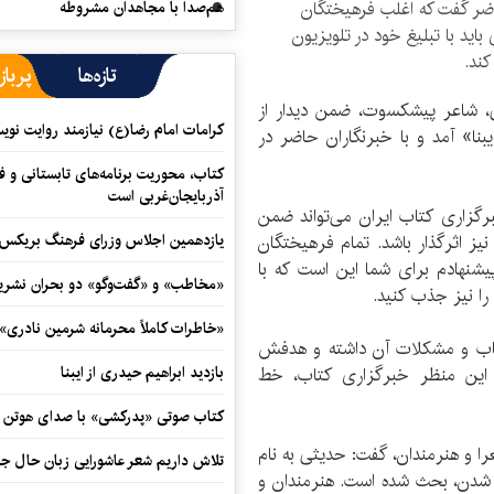
اضر گفت که اغلب فرهیختگان
هم‌صدا با مجاهدان مشروطه
باید با تبلیغ خود در تلویزیون
کند.
تازه‌ها
پرباز
، شاعر پیشکسوت، ضمن دیدار از
کرامات امام رضا(ع) نیازمند روایت نو
نا» آمد و با خبرنگاران حاضر در
کتاب، محوریت برنامه‌های تابستانی و ف
آذربایجان‌غربی است
رگزاری کتاب ایران می‌تواند ضمن
نیز اثرگذار باشد. تمام فرهیختگان
یازدهمین اجلاس وزرای فرهنگ بریکس آ
پیشنهادم برای شما این است که با
«مخاطب» و «گفت‌وگو» دو بحران نشری
را نیز جذب کنید.
«خاطرات کاملاً محرمانه شرمین نادری»
کتاب و مشکلات آن داشته و هدفش
ز این منظر خبرگزاری کتاب، خط
بازدید ابراهیم حیدری از ایبنا
کتاب صوتی «پدرکشی» با صدای هوتن ش
ا و هنرمندان، گفت: حدیثی به نام
تلاش داریم شعر عاشورایی زبان حال جا
ده شدن، بحث شده است. هنرمندان و