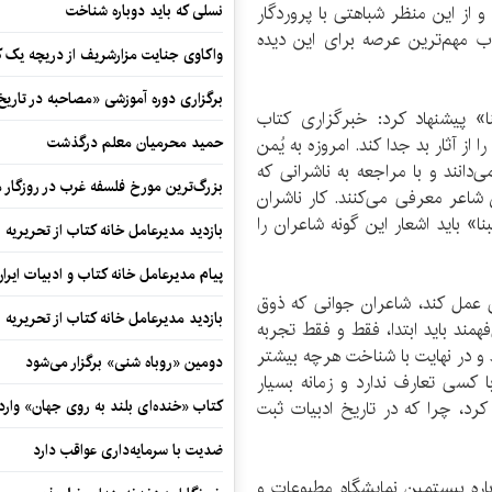
 از این منظر شباهتی با پروردگار
نسلی که باید دوباره شناخت
ب مهم‌ترین عرصه برای این دیده
واکاوی جنایت مزارشریف از دریچه یک 
برگزاری دوره آموزشی «مصاحبه در تاری
نا» پیشنهاد کرد: خبرگزاری کتاب
 از آثار بد جدا کند. امروزه به یُمن
حمید محرمیان معلم درگذشت
دانند و با مراجعه به ناشرانی که
بزرگ‌ترین مورخ فلسفه غرب در روزگار م
 شاعر معرفی می‌کنند. کار ناشران
» باید اشعار این گونه شاعران را
بازدید مدیرعامل خانه کتاب از تحریریه ای
پیام مدیرعامل خانه کتاب و ادبیات ایرا
ق عمل کند، شاعران جوانی که ذوق
بازدید مدیرعامل خانه کتاب از تحریریه ای
همند باید ابتدا، فقط و فقط تجربه
د و در نهایت با شناخت هرچه بیشتر
دومین «روباه شنی» برگزار می‌شود
ا کسی تعارف ندارد و زمانه بسیار
کرد، چرا که در تاریخ ادبیات ثبت
کتاب «خنده‌ای بلند به روی جهان» وارد 
ضدیت با سرمایه‌داری عواقب دارد
باره بیستمین نمایشگاه مطبوعات و