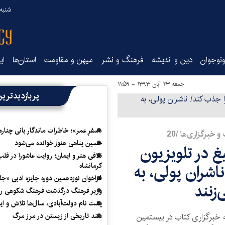
شنبه ۱۷ مرداد ۵
نوجوان
دین و اندیشه
فرهنگ و نشر
میهن و مقاومت
استان‌ها
ای
جمعه ۲۳ آبان ۱۳۹۳ - ۱۱:۵۹
پربازدیدتری
«سفرِ عمر»؛ خاطرات ماندگار بانی چناره
 خبرگزاری‌ها /20
حسین پناهی هنوز خوانده می‌شود
یغ در تلویزیون
تلاقی هنر و ایمان؛ روایت عاشورا در قلب
شران پولی، به
کرمانشاه
فراخوان نوزدهمین دوره جایزه ادبی «ج
زنند
وزیر فرهنگ درگذشت فرهنگ شکوهی را
پشت نام دولت‌آبادی، سال‌ها تلاش و ا
 خبرگزاری کتاب در بیستمین
سند تاریخی از زیستن در مرز مرگ