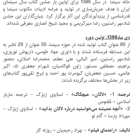
خانه سینما در سال 1386 برای اولین بار جشن کتاب سال سینمای
ایران با هدف
جریان‌سازی در تولید و عرضه ادبیات مکتوب سینما و
قدرشناسی از پدیدآورندگان این آثار برگزار کرد. بنیان‌گذاران این جشن
شادمهر راستین، رضا میرکریمی و مجید شیخ انصاری معرفی شده‌اند.
دی ماه1386، اولین دوره
از 85
عنوان کتاب تولید شده در حوزه سینما، 55 عنوان از 29 ناشر به
این مسابقه فرستاده شدند و با داوری جواد طوسی، داریوش نوروزی،
شادمهر راستین، امیر اثباتی، علی معلم، محمدرضا اصلانی، منصور
براهیم، مصطفی مستور، زاون قوکاسیان، شهرام جعفری ناد، اکبر
عالمی، حسین جعفریان، کیومرث پور احمد و ایرج تقی‌پور کتاب‌های
زیر در بخش‌ها مختلف برگزیده شدند:
ترجمه
: 1-
«لاکان- هیچکاک»
- اسلاوی ژیژک - ترجمه مازیار
اسلامی – ققنوس
2-
«آنچه همیشه می‌خواستید درباره لاکان بدانید»
- اسلاوی ژیژک -
مهرداد پارسا – گام نو
تالیف
:
«راهنمای فیلم»
- بهزاد رحیمیان – روزنه کار