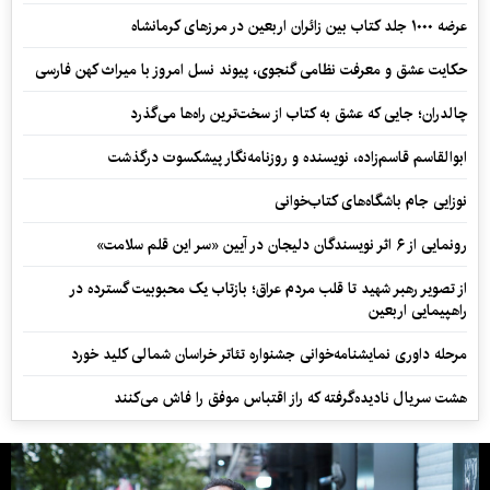
عرضه ۱۰۰۰ جلد کتاب بین زائران اربعین در مرزهای کرمانشاه
حکایت عشق و معرفت نظامی گنجوی، پیوند نسل امروز با میراث کهن فارسی
چالدران؛ جایی که عشق به کتاب از سخت‌ترین راه‌ها می‌گذرد
ابوالقاسم قاسم‌زاده، نویسنده و روزنامه‌نگار پیشکسوت درگذشت
نوزایی جام باشگاه‌های کتاب‌خوانی
رونمایی از ۶ اثر نویسندگان دلیجان در آیین «سر این قلم سلامت»
از تصویر رهبر شهید تا قلب مردم عراق؛ بازتاب یک محبوبیت گسترده در
راهپیمایی اربعین
مرحله داوری نمایشنامه‌خوانی جشنواره تئاتر خراسان شمالی کلید خورد
هشت سریال نادیده‌گرفته که راز اقتباس موفق را فاش می‌کنند