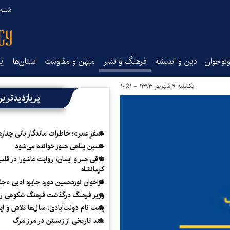
شنبه ۱۷ مرداد ۵
نوجوان
دین و اندیشه
فرهنگ و نشر
میهن و مقاومت
استان‌ها
ای
یکشنبه ۹ شهریور ۱۳۹۳ - ۱۰:۵۱
پربازدیدتری
«سفرِ عمر»؛ خاطرات ماندگار بانی چناره
حسین پناهی هنوز خوانده می‌شود
تلاقی هنر و ایمان؛ روایت عاشورا در قلب
کرمانشاه
فراخوان نوزدهمین دوره جایزه ادبی «ج
وزیر فرهنگ درگذشت فرهنگ شکوهی را
پشت نام دولت‌آبادی، سال‌ها تلاش و ا
سند تاریخی از زیستن در مرز مرگ