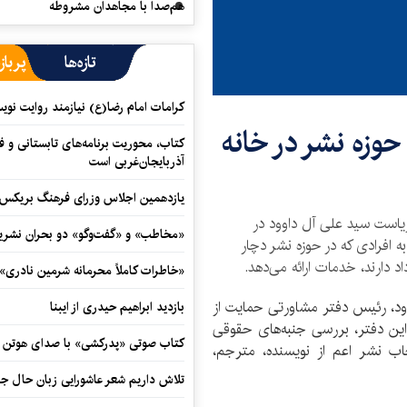
هم‌صدا با مجاهدان مشروطه
تازه‌ها
پرباز
کرامات امام رضا(ع) نیازمند روایت نو
حوزه نشر در خانه
کتاب، محوریت برنامه‌های تابستانی و ف
آذربایجان‌غربی است
یازدهمین اجلاس وزرای فرهنگ بریکس آ
ریاست سید علی آل داوود در
«مخاطب» و «گفت‌وگو» دو بحران نشری
به افرادی که در حوزه نشر دچار
اد دارند، خدمات ارائه می‌دهد.
«خاطرات کاملاً محرمانه شرمین نادری»
د، رئیس دفتر مشاورتی حمایت از
بازدید ابراهیم حیدری از ایبنا
 این دفتر، بررسی جنبه‌های حقوقی
کتاب صوتی «پدرکشی» با صدای هوتن ش
ب نشر اعم از نویسنده، مترجم،
تلاش داریم شعر عاشورایی زبان حال جا