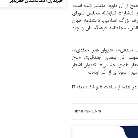
خبرنگاران؛ دغدغه‌مندان خطرپذیر
لیف و تصحیح از آل داوود منتشر شده است.
ز انتشارات کتابخانه مجلس شورای
 مقاله در دایرة‌المعارف بزرگ اسلامی، دانشنامه جهان
انش، مجله‌نامه فرهنگستان و چند
ف جندقی»، «دیوان هنر جنقدی»،
وعه آثار یغمای جندقی»، «تاج
عار یغمای جندقی»، «دیوان اشعار
یر» نمونه‌ای از آثار اوست.
دفتر مشاورتی حمایت از حقوق اهل قلم ایران سه‌شنبه هر هفته از ساعت 8 و 30 دقیقه تا