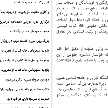
رایگان به نویسندگان و اصحاب نشر
نسلی که باید دوباره شناخت
ختلافات میان مولف و ناشر و نیز در
واکاوی جنایت مزارشریف از دریچه یک 
ستن قرارداد با ناشران به این دفتر
ز انعقاد قرارداد‌ها دچار اختلاف
برگزاری دوره آموزشی «مصاحبه در تاری
د. بخش حقوقی خانه کتاب کوشش
رهنگ و ارشاد اسلامی نیز تعامل
حمید محرمیان معلم درگذشت
بزرگ‌ترین مورخ فلسفه غرب در روزگار م
شاورتی حمایت از حقوق اهل قلم
بازدید مدیرعامل خانه کتاب از تحریریه ای
و کسانی که خواستار مشاوره حقوقی از این
دفتر هستند، می‌توانند قبل از روز سه‌شنبه برای تعیین وقت با شماره تلفن 66410249
پیام مدیرعامل خانه کتاب و ادبیات ایرا
بازدید مدیرعامل خانه کتاب از تحریریه ای
نشگاه تهران و جامعه‌شناسی همین
دومین «روباه شنی» برگزار می‌شود
ایرة‌المعارف بزرگ اسلامی است.
هنگستان زبان و ادب فارسی بود.
کتاب «خنده‌ای بلند به روی جهان» وارد 
ات کانون وکلای دادگستری مرکز
ضدیت با سرمایه‌داری عواقب دارد