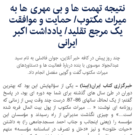
نتیجه تهمت ها و بی مهری ها به
میراث مکتوب/ حمایت و موافقت
یک مرجع تقلید/ یادداشت اکبر
ایرانی
چند روز پیش در کافه خبر آنلاین، جوان فاضلی به نام سید
عبدالجواد موسوی با بنده دربارۀ فعالیت ها و دستاوردهای
میراث مکتوب گفت و گویی مفصل انجام داد.
خبرگزاری کتاب ایران(ایبنا) -
یکی از سؤالهایش این بود که بهترین
دوران در طیّ سال های گذشته برای شما چه دوره ای بود، در پاسخ
گفتم: از یک لحاظ، سالهای 86-87. درست چند وقت پس از زمانی که
روزنامه ای نوشت: « ... میراث مکتوب از پول بیت المال فربه شده
است....» و چیزی نگذشت مدیرانی از راه رسیدند و مؤسسان این
مؤسسه را (یعنی اینجانب و جناب احمد مسجدجامعی را) به داشتن
«حیات خلوت» و نیز «دخل و تصرف در اساسنامه مؤسسه» متهم