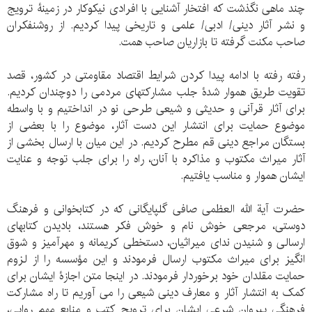
چند ماهی نگذشت که افتخار آشنایی با افرادی نیکوکار در زمینۀ ترویج
و نشر آثار دینی/ ادبی/ علمی و تاریخی پیدا کردیم. از روشنفکران
صاحب مکنت گرفته تا بازاریان صاحب همت.
رفته رفته با ادامه پیدا کردن شرایط اقتصاد مقاومتی در کشور، قصد
تقویت طریق هموار شدۀ جلب مشارکتهای مردمی را دوچندان کردیم.
برای آثار قرآنی و حدیثی و شیعی طرحی نو در انداختیم و با واسطه
موضوع حمایت برای انتشار این دست آثار، موضوع را با بعضی از
بستگان مراجع دینی قم مطرح کردیم. در این میان با ارسال بخشی از
آثار میراث مکتوب و مذاکره با آنان، راه را برای جلب توجه و عنایت
ایشان هموار و مناسب یافتیم.
حضرت آیة الله العظمی صافی گلپایگانی که در کتابخوانی و فرهنگ
دوستی، مرجعی خوش نام و خوش فکر هستند، بادیدن کتابهای
ارسالی و شنیدن ندای میراثیان، دستخطی کریمانه و مهرآمیز و شوق
انگیز برای میراث مکتوب ارسال فرمودند و این مؤسسه را از لزوم
حمایت مقلدان خود برخوردار فرمودند. در اینجا متن اجازۀ ایشان برای
کمک به انتشار آثار و معارف دینی شیعی را می آوریم تا راه مشارکت
فرهنگی پیروان شرعی ایشان برای ترویج کتب و منابع مهم روایی،