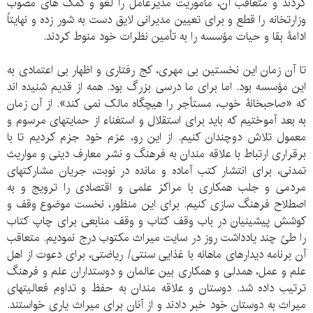
کردند و متعاقب آن، مأموریت مدیرعامل را لغو و کمک های مصوب
وزارتخانه را قطع و برای تعیین مدیرانی لایق دست به شور زده و نهایتاً
ادامۀ بقا و حیات مؤسسه را به تأمین نظرات خود منوط کردند.
تا آن زمان این نخستین بی مهری، کج رفتاری و اظهار بی اعتمادی به
این مؤسسه بود. اما برای ما درسی بزرگ بود. همه از قدیم شنیده اند
که «صاحبخانۀ خوب، مستأجر را هیچگاه مالک نمی کند». از آن زمان
به بعد آموختیم که باید برای استقلال و استغناء از حمایتهای مرسوم و
معمول تلاش دوچندان کنیم. از این رو، عزم خود جزم کردیم تا با
برقراری ارتباط با علاقه مندان به فرهنگ و نشر معارف دینی و مواریث
تمدنی، برای انتشار کتب آماده و مانده در نوبت، جریان مشارکتهای
مردمی و جلب همکاری با مراکز علمی و اقتصادی را ترویج و به
اصطلاح فرهنگ سازی کنیم. برای این منظور، نخست موضوع وقف و
کوشش پیشینیان در باب وقف کتاب و وقف منابعی برای چاپ کتاب
را طیّ چند یادداشت روز در سایت میراث مکتوب درج نمودیم. متعاقب
آن برنامه دیدارهای ماهانه با غذایی سنتی/ ریاضتی، برای دعوت از اهل
علم و عمل، همدلی و همکاری بین عالمان و دوستداران علم و فرهنگ
ترتیب داده شد. دوستان و علاقه مندان به حفظ و تداوم فعالیتهای
میراث به دوستان خود خبر دادند و از آنان برای میراث یاری خواستند.