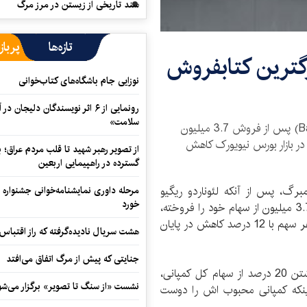
سند تاریخی از زیستن در مرز مرگ
تازه‌ها
پرباز
بزرگترین کتابفروش
نوزایی جام باشگاه‌های کتاب‌خوانی
رونمایی از ۶ اثر نویسندگان دلیجان
سلامت»
ارزش سهام شرکت بارنز اند نوبل (Barnes & Noble) پس از فروش 3.7 میلیون
توسط موسس اش بیش از 12 درصد در بازار بورس نیویورک کاهش
از تصویر رهبر شهید تا قلب مردم عراق؛
گسترده در راهپیمایی اربعین
مبرگ، پس از آنکه لئوناردو ریگیو
مرحله داوری نمایشنامه‌خوانی جشنواره 
خورد
موسس و رئیس هیئت مدیره بارنز اند نوبل اعلام کرد 3.7 میلیون از سهام خود را فروخته،
ناگهان بازار بورس با شوک بزرگی همراه شده و قیمت هر سهم با 12 درصد کاهش در پایان
هشت سریال نادیده‌گرفته که راز اقتباس
جنایتی که پیش از مرگ اتفاق می‌افتد
ریگیوی 73 ساله با انتشار اطلاعیه ای گفت هنوز با داشتن 20 درصد از سهام کل کمپانی،
نشست «از سنگ تا تصویر» برگزار می‌شو
ینکه کمپانی محبوب اش را دوست