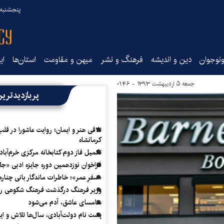
پنجشنبه ۱۵ مرداد ۰۵
نوجوان
دین و اندیشه
فرهنگ و نشر
میهن و مقاومت
استان‌ها
ای
جمعه ۵ اردیبهشت ۱۳۹۳ - ۰۱:۴۶
پربازدیدتری
تلاقی هنر و ایمان؛ روایت عاشورا در قلب
کرمانشاه
تکمیل فاز دوم کتابخانه مرکزی خرم‌آباد
فراخوان نوزدهمین دوره جایزه ادبی «ج
«سفرِ عمر»؛ خاطرات ماندگار بانی چناره
وزیر فرهنگ درگذشت فرهنگ شکوهی را
سامسای عاشق، آدم می‌شود
پشت نام دولت‌آبادی، سال‌ها تلاش و ا