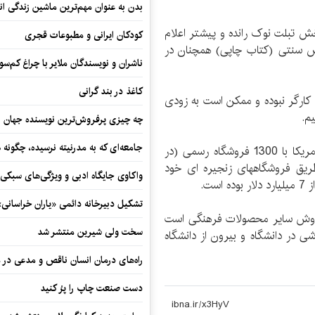
بدن به عنوان مهم‌ترین ماشین زندگی ان
 تبلت نوک رانده و پیشتر اعلام
کودکان ایرانی و مطبوعات قجری
 سنتی (کتاب چاپی) همچنان در
ناشران و نویسندگان ملایر با چراغ کم‌س
کاغذ در بند گرانی
 کارگر نبوده و ممکن است به زودی
م.
چه چیزی پرفروش‌ترین نویسنده جهان را
جامعه‌ای که به مدرنیته نرسیده، چگونه 
کمپانی بارنز اند نوبل بزرگترین فروشگاه دار کتاب در امریکا با 1300 فروشگاه رسمی (در
طریق فروشگاههای زنجیره ای خود
واکاوی جایگاه ادبی و ویژگی‌های سبکی
تشکیل دبیرخانه دائمی «یاران خراسانی
 فروش سایر محصولات فرهنگی است
سخت ولی شیرین منتشر شد
ی در دانشگاه و بیرون از دانشگاه
راه‌های درمان انسان ناقص و مدعی در 
دست صنعت چاپ را پرُ کنید