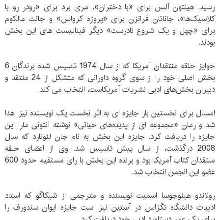
رسید. هیلتون آلس برای «با دختران»، مری برد برای «رودر رو با
کلاسیک‌ها»، جاناتان فرانزن برای «پروژه کرواس» و جانت مالکوم
برای «چهل و یک شروع نادرست» دیگر فینالیست های این بخش
بودند.
جوایز حلقه منتقدان آمریکا که از سال 1974 تاسیس شده برندگان 6
بخش اصلی خود را از سوی گروه داورانی که متشکل از 24 منتقد و
دبیران بخش‌های ادبی نشریات آمریکاست، انتخاب می کند.
امسال برای نخستین بار جایزه ای به اثر نخست یک نویسنده نیز اهدا
شد و رمان «مجموعه‌ ای از پدیده‌های حیاتی» نوشته آنتونی مارا این
جایزه را دریافت کرد. جایزه این بخش به نام جان لئونارد که سال
2008 درگذشت، از سال پیش تاسیس شد. وی از اعضای حلقه
منتقدان کتاب آمریکا بود و برنده این بخش با رای مستقیم حدود 600
عضو این انجمن انتخاب شد.
رولاندو هینوجوسا اسمیت نویسنده و مترجمی از شیکاگو که استاد
ادبیات دانشگاه تگزاس در آستین نیز است جایزه ایوان سندورف را
برای یک عمر دستاورد ادبی خود دریافت کرد.