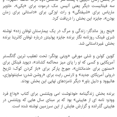
سه فینالیست دیگر یعنی آلیس مک درموت برای «یکی»، خاویر
ماریاس برای «شیفتگی» و راث اوزکی برای «داستانی برای زمان
بودن»، جایزه این بخش را دریافت کرد.
«پنج روز ماندگار: زندگی و مرگ در یک بیمارستان توفان زده» نوشته
شری فینک روزنامه نگار برنده جایزه پولیتزر درباره توفان کاترینا برنده
بخش غیرداستانی شد.
کوین کولن و شلی مورفی «ویتی بولگر: تحت تعقیب ‌ترین گانگستر
آمریکایی و کسی که او را پای میز محاکمه کشاند»، دیوید فینکل برای
«ممنون برای خدماتتان»، جورج پارکر برای «باز کردن کوک: تاریخ
درونی آمریکای جدید» و لارنس رایت برای «روشن شدن: ساینتولوژی،
هالیوود و دلیل باور» دیگر نامزدهای نهایی این بخش بودند.
برنده بخش زندگینامه خودنوشت امی ویلنتس برای کتاب «وداع فرد
وودو: نامه ای از هاییتی» بود که بر مبنای سال هایی که ویلنتس در
هاییتی گذرانده و گزارش هایش از این سرزمین نوشته شده است.