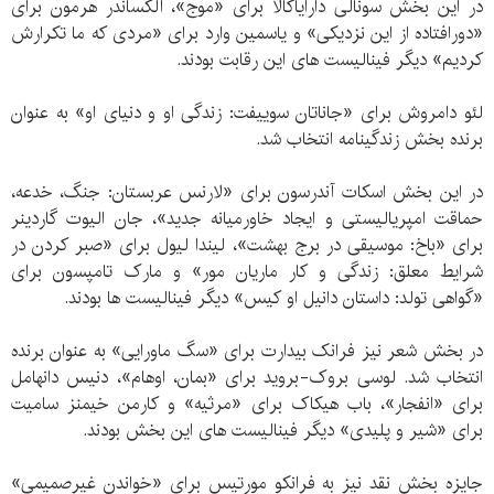
در این بخش سونالی دارایاگالا برای «موج»، آلکساندر هرمون برای
«دورافتاده از این نزدیکی» و یاسمین وارد برای «مردی که ما تکرارش
کردیم» دیگر فینالیست های این رقابت بودند.
لئو دامروش برای «جاناتان سوییفت: زندگی او و دنیای او» به عنوان
برنده بخش زندگینامه انتخاب شد.
در این بخش اسکات آندرسون برای «لارنس عربستان: جنگ، خدعه،
حماقت امپریالیستی و ایجاد خاورمیانه جدید»، جان الیوت گاردینر
برای «باخ: موسیقی در برج بهشت»، لیندا لیول برای «صبر کردن در
شرایط معلق: زندگی و کار ماریان مور» و مارک تامپسون برای
«گواهی تولد: داستان دانیل او کیس» دیگر فینالیست ها بودند.
در بخش شعر نیز فرانک بیدارت برای «سگ ماورایی» به عنوان برنده
انتخاب شد. لوسی بروک-بروید برای «بمان، اوهام»، دنیس دانهامل
برای «انفجار»، باب هیکاک برای «مرثیه» و کارمن خیمنز سامیت
برای «شیر و پلیدی» دیگر فینالیست های این بخش بودند.
جایزه بخش نقد نیز به فرانکو مورتیس برای «خواندن غیرصمیمی»