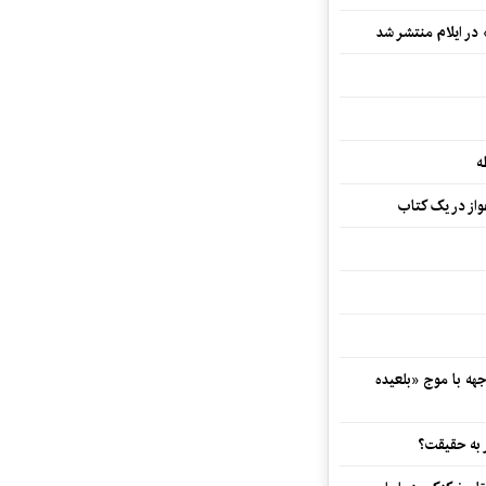
 در ایلام منتشر شد
ه
از در یک کتاب
هه با موج «بلعیده
 به حقیقت؟