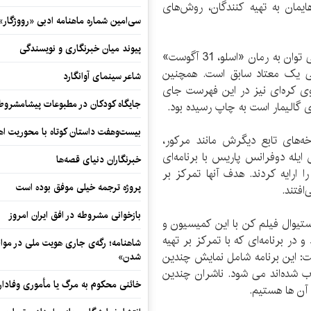
یمان به تهیه کنندگان، روش‌های
سی‌امین شماره ماهنامه‌ ادبی «رووژگار»
پیوند میان خبرنگاری و نویسندگی
از جدیدترین اقتباس‌های موجود در کاتالوگ گالیمار می توان به رمان «اسلو، 31 آگوست»
دگی یک معتاد سابق است. همچنین
شاعر سینمای آوانگارد
ی کره‌ای نیز در این فهرست جای
جایگاه کودکان در مطبوعات پیشامشروط
ی گالیمار است به چاپ رسیده بود.
بیست‌وهفت داستان کوتاه با محوریت اهو
خه‌های تابع دیگرش مانند مرکور،
یله دوفرانس پاریس با برنامه‌ای
خبرنگاران دنیای قصه‌ها
رایه کردند. هدف آنها تمرکز بر
پروژه ترجمه خیلی موفق بوده است
افتند.
بازخوانی مشروطه در افق ایران امروز
ستیوال فیلم کن با این کمیسیون و
 (SCELF) همراه می‌شود و در برنامه‌ای که با تمرکز بر تهیه
شاهنامه؛ رگه‌ی جاری هویت ملی در مواج
فت: این برنامه شامل نمایش چندین
شدن»
اب شده‌اند می شود. ناشران چندین
خائنی محکوم به مرگ یا مأموری وفادار
ب آن ها هستیم.