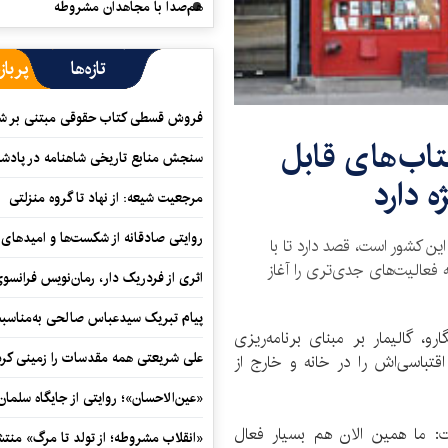
هم‌صدا با مجاهدان مشروطه
تازه‌ها
پرباز
فروش قسطی کتاب حقوقی مبتنی بر شیوه ن
تاب‌های قابل
سنجش منابع تاریخی شاهنامه در پادش
ه دارد
مرجعیت شیعه: از نهاد تا گروه منزلتی
روایتی صادقانه از شکست‌ها و امیدهای 
این کشور است، قصد دارد تا با
ه فعالیت‌های جدی‌تری را آغاز
اثری از فردریک دار، رمان‌نویس فرانس
پیام تبریک سیدعباس صالحی به‌مناسبت
و، گالیمار بر مبنای برنامه‌ریزی
علی شریعتی همه مقدسات را زمینی کرد
تباسی‌اش را در خانه و خارج از
«عین‌الاحسان»؛ روایتی از جایگاه سلما
 ما همین الان هم بسیار فعال
«انقلاب مشروطه؛ از تولد تا مرگ» منت