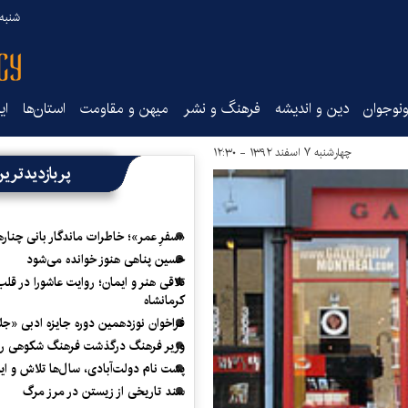
شنبه ۱۷ مرداد ۵
نوجوان
دین و اندیشه
فرهنگ و نشر
میهن و مقاومت
استان‌ها
ای
چهارشنبه ۷ اسفند ۱۳۹۲ - ۱۲:۳۰
پربازدیدتری
«سفرِ عمر»؛ خاطرات ماندگار بانی چناره
حسین پناهی هنوز خوانده می‌شود
تلاقی هنر و ایمان؛ روایت عاشورا در قلب
کرمانشاه
فراخوان نوزدهمین دوره جایزه ادبی «ج
وزیر فرهنگ درگذشت فرهنگ شکوهی را
پشت نام دولت‌آبادی، سال‌ها تلاش و ا
سند تاریخی از زیستن در مرز مرگ