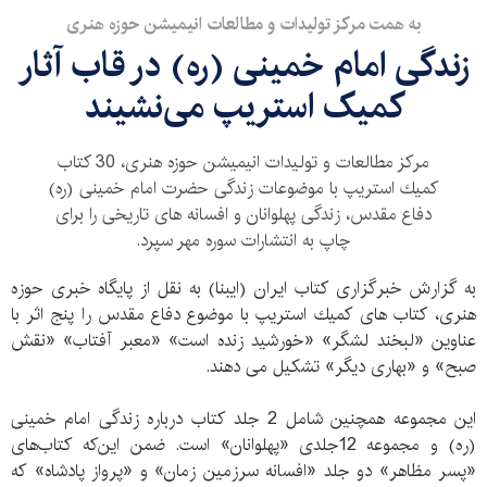
به همت مركز تولیدات و مطالعات انیمیشن حوزه هنری
زندگی امام خمینی (ره) در قاب آثار
کمیک استریپ می‌نشیند
مركز مطالعات و تولیدات انیمیشن حوزه هنری، 30 كتاب
كمیك استریپ با موضوعات زندگی حضرت امام خمینی (ره)
دفاع مقدس، زندگی پهلوانان و افسانه های تاریخی را برای
چاپ به انتشارات سوره مهر سپرد.
به گزارش خبرگزاری کتاب ایران (ایبنا) به نقل از پایگاه خبری حوزه
هنری، كتاب های كمیك استریپ با موضوع دفاع مقدس را پنج اثر با
عناوین «لبخند لشگر» «خورشید زنده است» «معبر آفتاب» «نقش
صبح» و «بهاری دیگر» تشكیل می دهند.
این مجموعه همچنین شامل 2 جلد كتاب درباره زندگی امام خمینی
(ره) و مجموعه 12جلدی «پهلوانان» است. ضمن این‌که كتاب‌های
«پسر مظاهر» دو جلد «افسانه سرزمین زمان» و «پرواز پادشاه» كه