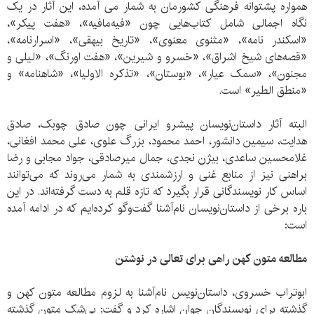
همواره پشتوانه‌ فرهنگی کشورمان به شمار می آمده‌، این آثار در یک
نگاه اجمالی شامل کتاب‌هایی چون «فیه‌مافیه»، «هفت پیکر»،
«اسکندر نامه»، «مثنوی معنوی»، «تاریخ بیهقی»، «اسرارنامه»،
«قصه‌های شیخ اشراق»، «خسرو و شیرین»، «هفت اورنگ»، «لیلی و
مجنون»، «سمک عیار»، «بوستان»، «تذکره الاولیا»، «شاهنامه» و
«منطق الطیر» است.
البته آثار داستان‌نویسان پیشرو ایرانی چون صادق چوبک، صادق
هدایت، سیمین دانشور، احمد محمود، بزرگ علوی، علی محمد افغانی،
غلامحسین ساعدی، بیژن نجدی، جمال میرصادقی، جواد مجابی و رضا
براهنی نیز از منابع غنی و ارزشمندی به شمار می‌روند که می‌توانند
اساس کار نویسندگانی قرار بگیرد که تازه قلم به دست گرفته‌اند. در این
باره برخی از داستان‌نویسان نام‌آشنا گفت‌وگو کرده‌ایم که در ادامه آمده
است:
مطالعه متون کهن راهی برای تعالی در نوشتن
ابوتراب خسروی، داستان‌نویس نام‌آشنا به لزوم مطالعه متون کهن و
گذشته برای نویسندگان جوان اشاره کرد و گفت: بی‌شک متون گذشته