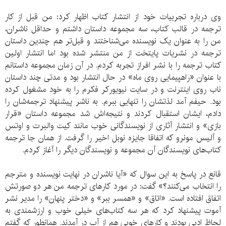
وی درباره تجربیات خود از انتشار کتاب‌ اظهار کرد: من قبل از کار
ترجمه در قالب کتاب، سه مجموعه داستان داشتم و حداقل ناشران،
من را به عنوان یک نویسنده می‌شناختند و قبل‌تر هم چندین داستان
ترجمه در نشریات پایتخت از من منتشر شده بود اما انتشار اولین
کتاب ترجمه را با نشر افراز تجربه کردم. در آن زمان مجموعه داستانم
با عنوان «راهپیمایی روی ماه» در حال انتشار بود و مدتی چند داستان
ناب روی اینترنت و در سایت نیویورکر فکرم را به خود مشغول کرده
بود. حیفم آمد لذتشان را تنهایی ببرم. به ناشر پیشنهاد ترجمه‌شان را
دادم، ایشان استقبال کردند و نتیجه‌اش شد مجموعه داستان «قرار
بازی» و انتشار آثاری از نویسندگانی خوب مانند کیت والبرت و اوتس
و آلیس مونرو که اتفاقا جایزه نوبل اخیر را گرفت. از همان جا ترجمه
کتاب‌های نویسندگان آن مجموعه و نویسندگان دیگر را آغاز کردم.
قانع در پاسخ به این سوال که «آیا ناشران در نهایت نویسنده و مترجم
را انتخاب می‌کنند؟» گفت: در مورد کارهای ترجمه من هر دو صورتش
اتفاق افتاده است. «اتاق» و «همسر ببر» و «دختر پنهان» را مدیر نشر
آموت پیشنهاد کرد که هر سه کتاب‌های خیلی خوب و ارزشمندی به
لحاظ ادبی بودند و کار‌های خوبی هم از آب در آمدند. همانطور که گفتم