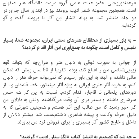
فرهمندبروجنی، عضو هیات علمی گروه مرمت دانشگاه هنر اصفهان
است. همچنین مجموعه اشعار ادیب برومند نیز در ابتدای سال جاری در
دو جلد منتشر شد. به بهانه انتشار این آثار با برومند گفت و گو
کرده‌ایم.
- به باور بسیاری از محققان هنرهای سنتی ایران، مجموعه شما، بسیار
نفیس و کامل است، چگونه به جمع‌آوری این آثار اقدام کردید؟
از جوانی به صورت ذوقی به دنبال هنر و هرآن‌چه که بتواند قوه
زیبایی‌شناسی من را اقناع کند، بودم. تقریبا از 50 سال پیش که تمکن
مالی داشتم و البته به این باور رسیدم که نمی‌توانم حرفه هنر را دنبال
کنم، به خرید آثار هنری ایرانی به ویژه آثار مینیاتور، خط، قلمدان و... از
دوره‌های ایلخانی تا قاجار، اقدام کردم. نسبت به این کار هم حس
سرشاری داشتم و بسیار برای آن وقت می‌گذاشتم. وقتی به دلالان این
کار خبر رسید که من طالب این آثار هستم و همچنین شهرتی که به
دلیل حرفه وکالت و پیشه شاعری داشتم،سبب شد بیشتر دلالان از
داخل و خارج کشور آثار بسیاری را برای فروش نزد من بیاورند.
- چه شد که تصمیم به انتشار کتاب «نگارستان ادیب» گرفتید؟