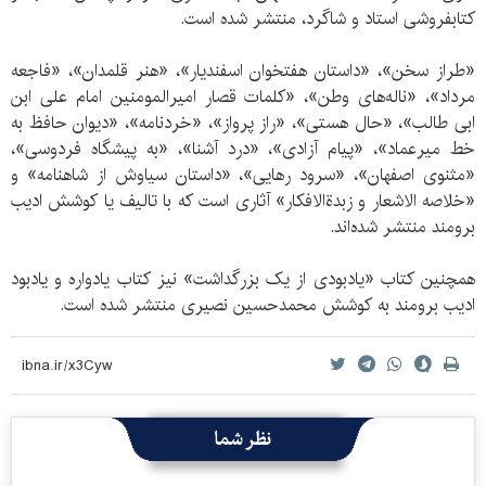
کتابفروشی استاد و شاگرد، منتشر شده است.
«طراز سخن»، «داستان هفتخوان اسفندیار»، «هنر قلمدان»، «فاجعه
مرداد»، «ناله‌های وطن»، «کلمات قصار امیرالمومنین امام علی ابن
ابی طالب»، «حال هستی»، «راز پرواز»، «خردنامه»، «دیوان حافظ به
خط میرعماد»، «پیام آزادی»، «درد آشنا»، «به پیشگاه فردوسی»،
«مثنوی اصفهان»، «سرود رهایی»، «داستان سیاوش از شاهنامه» و
«خلاصه الاشعار و زبدةالافکار» آثاری است که با تالیف یا کوشش ادیب
برومند منتشر شده‌اند.
همچنین کتاب «یادبودی از یک بزرگداشت» نیز کتاب یادواره و یادبود
ادیب برومند به کوشش محمدحسین نصیری منتشر شده است.
نظر شما